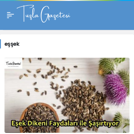
eşşek
Haberleri
eşşek