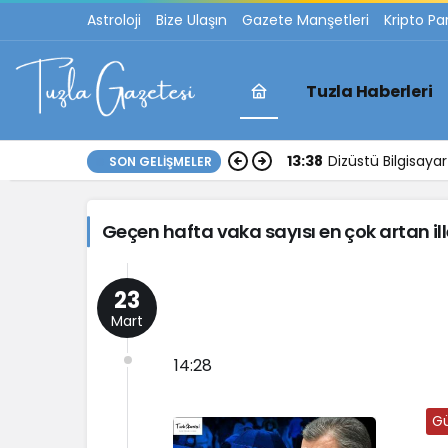
Astroloji
Bize Ulaşın
Gazete Manşetleri
Kripto Pa
Tuzla Haberleri
Geçen
13:38
Dizüstü Bilgisay
SON GELIŞMELER
hafta
Geçen hafta vaka sayısı en çok artan ill
vaka
sayısı
23
Mart
en
14:28
çok
G
artan