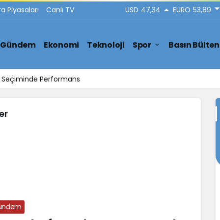
ra Piyasaları
Canlı TV
USD
47,34
EURO
53,89
Gündem
Ekonomi
Teknoloji
Spor
Basın Bülten
ar Seçiminde Performans
er
ündem