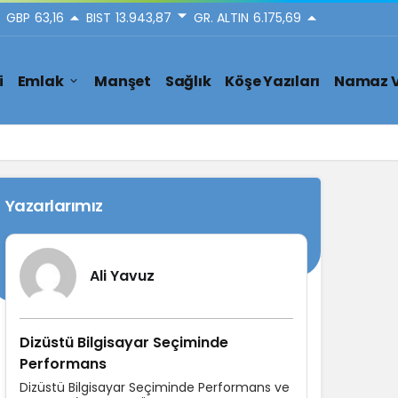
GBP
63,16
BIST
13.943,87
GR. ALTIN
6.175,69
i
Emlak
Manşet
Sağlık
Köşe Yazıları
Namaz V
Yazarlarımız
Ali Yavuz
Dizüstü Bilgisayar Seçiminde
Performans
Dizüstü Bilgisayar Seçiminde Performans ve