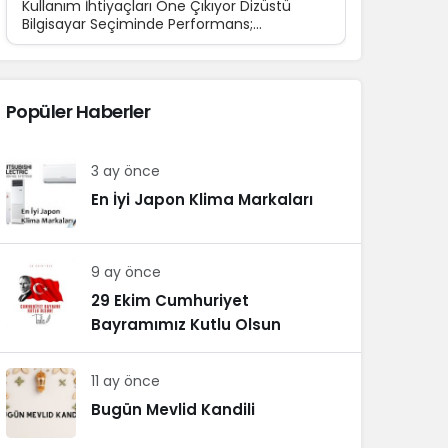
Kullanım İhtiyaçları Öne Çıkıyor Dizüstü
Bilgisayar Seçiminde Performans;
Teknolojinin günlük yaşamın...
Popüler Haberler
3 ay önce
En İyi Japon Klima Markaları
9 ay önce
29 Ekim Cumhuriyet
Bayramımız Kutlu Olsun
11 ay önce
Bugün Mevlid Kandili