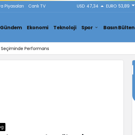
ra Piyasaları
Canlı TV
USD
47,34
EURO
53,89
Gündem
Ekonomi
Teknoloji
Spor
Basın Bülten
ar Seçiminde Performans
og