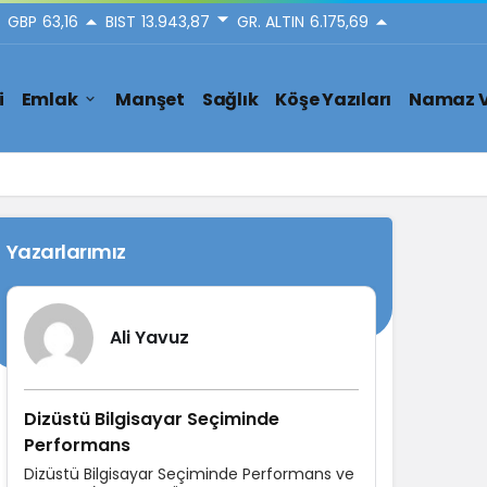
GBP
63,16
BIST
13.943,87
GR. ALTIN
6.175,69
i
Emlak
Manşet
Sağlık
Köşe Yazıları
Namaz V
Yazarlarımız
Ali Yavuz
Dizüstü Bilgisayar Seçiminde
Performans
Dizüstü Bilgisayar Seçiminde Performans ve