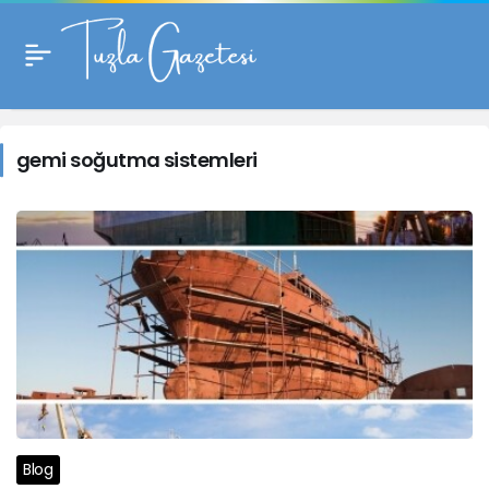
gemi
soğutma
gemi soğutma sistemleri
sistemleri
Haberleri
Blog