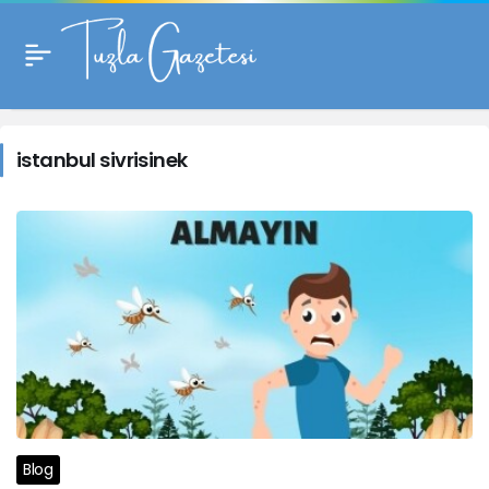
istanbul
sivrisinek
istanbul sivrisinek
Haberleri
Blog