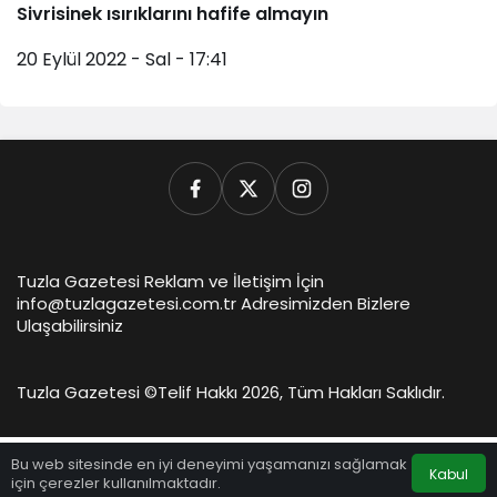
Sivrisinek ısırıklarını hafife almayın
20 Eylül 2022 - Sal - 17:41
Tuzla Gazetesi Reklam ve İletişim İçin
info@tuzlagazetesi.com.tr Adresimizden Bizlere
Ulaşabilirsiniz
Tuzla Gazetesi ©
Telif Hakkı 2026, Tüm Hakları Saklıdır.
Bu web sitesinde en iyi deneyimi yaşamanızı sağlamak
Kabul
için çerezler kullanılmaktadır.
Anasayfa
Akış
Hesabım