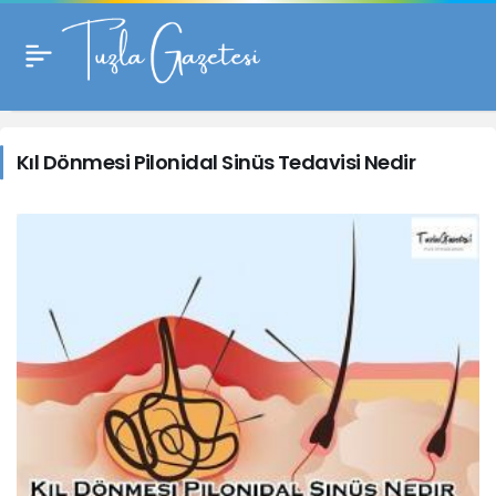
Kıl Dönmesi
Pilonidal Sinüs
Kıl Dönmesi Pilonidal Sinüs Tedavisi Nedir
Tedavisi
Nedir
Haberleri