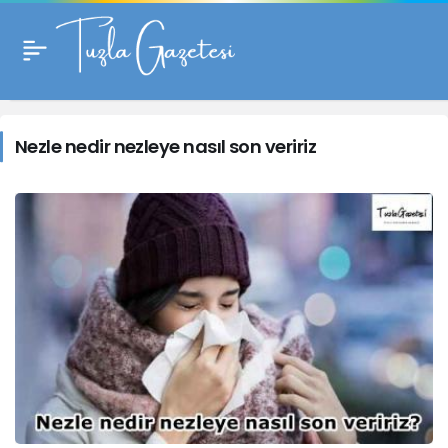
Nezle
nedir
Nezle nedir nezleye nasıl son veririz
nezleye
nasıl
son
veririz
Haberleri