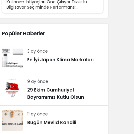
Kullanım İhtiyaçları Öne Çıkıyor Dizüstü
Bilgisayar Seçiminde Performans;
Teknolojinin günlük yaşamın...
Popüler Haberler
3 ay önce
En İyi Japon Klima Markaları
9 ay önce
29 Ekim Cumhuriyet
Bayramımız Kutlu Olsun
11 ay önce
Bugün Mevlid Kandili