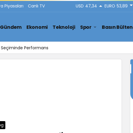
ra Piyasaları
Canlı TV
USD
47,34
EURO
53,89
Gündem
Ekonomi
Teknoloji
Spor
Basın Bülten
ar Seçiminde Performans
og