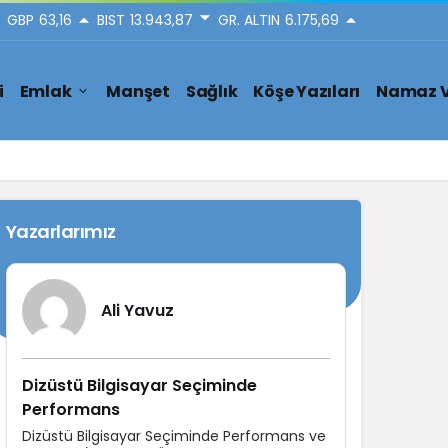
GBP
63,16
BIST
13.943,87
GR. ALTIN
6.175,69
i
Emlak
Manşet
Sağlık
Köşe Yazıları
Namaz V
Yazarlarımız
Ali Yavuz
Dizüstü Bilgisayar Seçiminde
Performans
Dizüstü Bilgisayar Seçiminde Performans ve