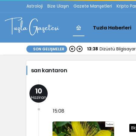
Astroloji
Bize Ulaşın
Gazete Manşetleri
Kripto Pa
Tuzla Haberleri
sarı
13:38
Dizüstü Bilgisay
SON GELIŞMELER
kantaron
sarı kantaron
Haberleri
10
Haziran
15:08
Bl