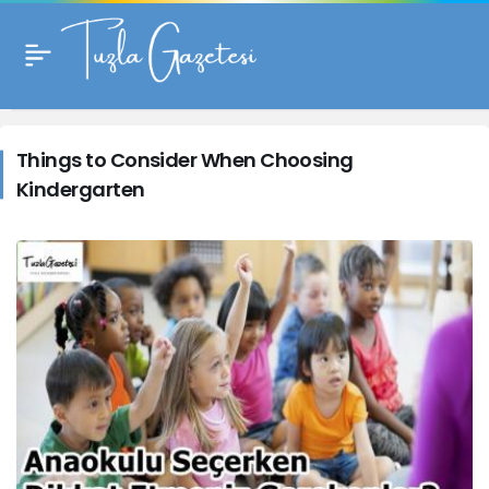
Things
to
Things to Consider When Choosing
Kindergarten
Consider
When
Choosing
Kindergarten
Haberleri