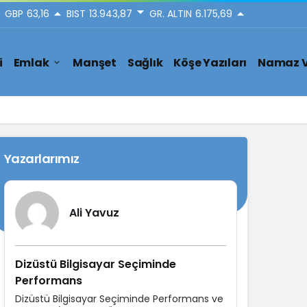
GBP
63,16
BIST
13.943,87
GR. ALTIN
6.175,69
i
Emlak
Manşet
Sağlık
Köşe Yazıları
Namaz V
Yazarlarımız
Ali Yavuz
Dizüstü Bilgisayar Seçiminde
Performans
Dizüstü Bilgisayar Seçiminde Performans ve