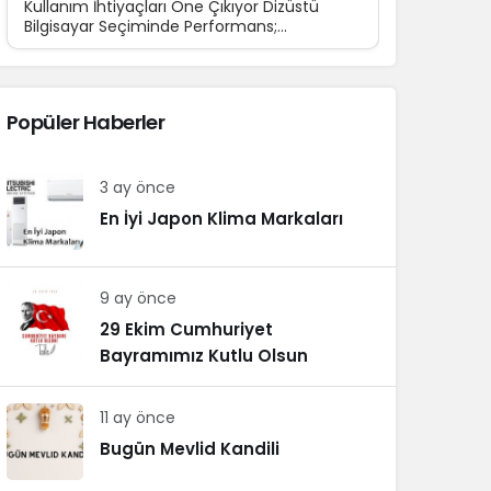
Kullanım İhtiyaçları Öne Çıkıyor Dizüstü
Bilgisayar Seçiminde Performans;
Teknolojinin günlük yaşamın...
Popüler Haberler
3 ay önce
En İyi Japon Klima Markaları
9 ay önce
29 Ekim Cumhuriyet
Bayramımız Kutlu Olsun
11 ay önce
Bugün Mevlid Kandili