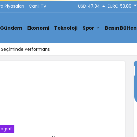
ra Piyasaları
Canlı TV
USD
47,34
EURO
53,89
Gündem
Ekonomi
Teknoloji
Spor
Basın Bülten
ar Seçiminde Performans
yografi