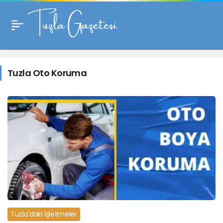
Tuzla
Oto
Tuzla Oto Koruma
Koruma
Haberleri
Tuzla'daki İşletmeler