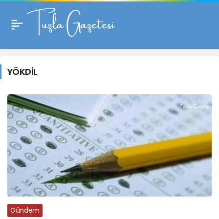
YÖKDİL
Haberleri
YÖKDİL
Gündem