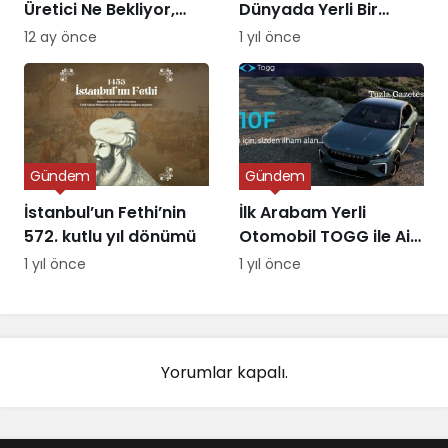
Üretici Ne Bekliyor,
Dünyada Yerli Bir
Piyasa Ne Sunuyor?
Alternatifin Doğuşu
12 ay önce
1 yıl önce
Gündem
Gündem
İstanbul’un Fethi’nin
İlk Arabam Yerli
572. kutlu yıl dönümü
Otomobil TOGG ile Aile
Destek Programı
1 yıl önce
1 yıl önce
Yorumlar kapalı.