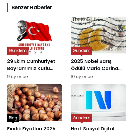
Benzer Haberler
Gündem
Gündem
29 Ekim Cumhuriyet
2025 Nobel Barış
Bayramımız Kutlu
Ödülü Maria Corina
Olsun
Machado’ya Verildi
9 ay önce
10 ay önce
Blog
Gündem
Fındık Fiyatları 2025
Next Sosyal Dijital