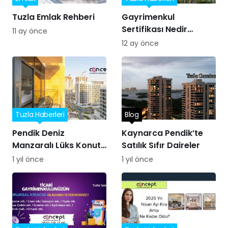
Tuzla Emlak Rehberi
Gayrimenkul
Sertifikası Nedir
11 ay önce
Yatırımın Yeni Yolu
12 ay önce
Tuzla Haberleri
Blog
Pendik Deniz
Kaynarca Pendik’te
Manzaralı Lüks Konut
Satılık Sıfır Daireler
Projesi
1 yıl önce
1 yıl önce