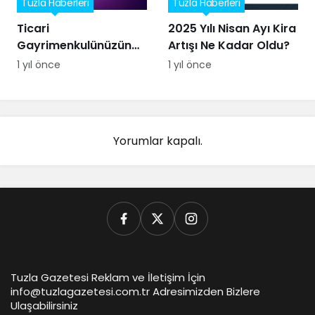
Tuzla Haberleri
Tuzla Haberleri
Ticari
2025 Yılı Nisan Ayı Kira
Gayrimenkulünüzün
Artışı Ne Kadar Oldu?
Kurumsal Kiracısı
1 yıl önce
1 yıl önce
Olalım
Yorumlar kapalı.
Tuzla Gazetesi Reklam ve İletişim İçin
info@tuzlagazetesi.com.tr Adresimizden Bizlere
Ulaşabilirsiniz