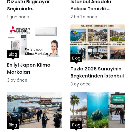
Dizüstü Bilgisayar
İstanbul Anadolu
Seçiminde
Yakası Temizlik
Performans
Hizmetleri
1 gün önce
2 hafta önce
Blog
Blog
En İyi Japon Klima
Tuzla 2026 Sanayinin
Markaları
Başkentinden İstanbul
3 ay önce
3 ay önce
Blog
Blog