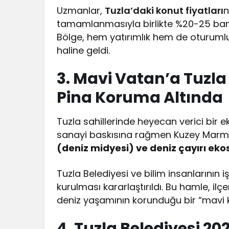
Uzmanlar,
Tuzla’daki konut fiyatları
n
tamamlanmasıyla birlikte %20-25 band
Bölge, hem yatırımlık hem de oturumluk
haline geldi.
3. Mavi Vatan’a Tuzla 
Pina Koruma Altında
Tuzla sahillerinde heyecan verici bir e
sanayi baskısına rağmen Kuzey Marma
(deniz midyesi) ve deniz çayırı eko
Tuzla Belediyesi ve bilim insanlarının iş
kurulması kararlaştırıldı. Bu hamle, il
deniz yaşamının korunduğu bir “mavi 
4. Tuzla Belediyesi 20