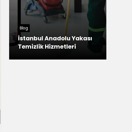
Tuzla
Blog
Meş
İstanbul Anadolu Yakası
Ana
Temizlik Hizmetleri
ner