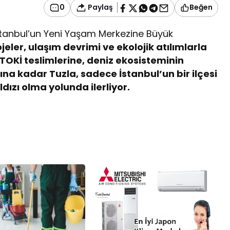
Paylaş
0
Beğen
stanbul’un Yeni Yaşam Merkezine Büyük
jeler, ulaşım devrimi ve ekolojik atılımlarla
 TOKİ teslimlerine, deniz ekosisteminin
na kadar Tuzla, sadece İstanbul’un bir ilçesi
dızı olma yolunda ilerliyor.