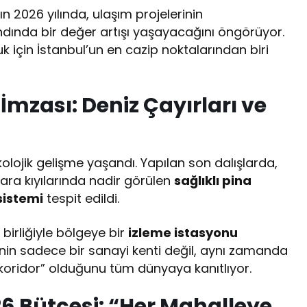
ın 2026 yılında, ulaşım projelerinin
ında bir değer artışı yaşayacağını öngörüyor.
 için İstanbul’un en cazip noktalarından biri
İmzası: Deniz Çayırları ve
kolojik gelişme yaşandı. Yapılan son dalışlarda,
ra kıyılarında nadir görülen
sağlıklı pina
sistemi
tespit edildi.
 birliğiyle bölgeye bir
izleme istasyonu
çenin sadece bir sanayi kenti değil, aynı zamanda
koridor” olduğunu tüm dünyaya kanıtlıyor.
26 Bütçesi: “Her Mahalleye