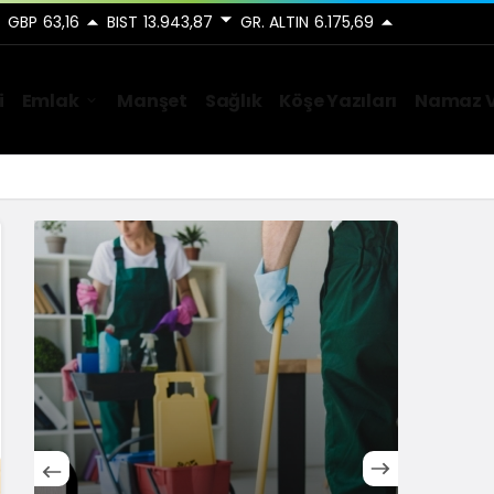
GBP
63,16
BIST
13.943,87
GR. ALTIN
6.175,69
i
Emlak
Manşet
Sağlık
Köşe Yazıları
Namaz V