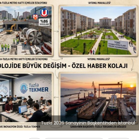
Blog
Dizüstü Bilgisayar
Seçiminde Performans
Tuzla 2026 Sanayinin Başkentinden İstanbul