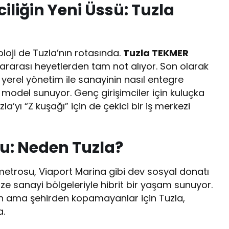
ciliğin Yeni Üssü: Tuzla
loji de Tuzla’nın rotasında.
Tuzla TEKMER
slararası heyetlerden tam not alıyor. Son olarak
 yerel yönetim ile sanayinin nasıl entegre
r model sunuyor. Genç girişimciler için kuluçka
la’yı “Z kuşağı” için de çekici bir iş merkezi
u: Neden Tuzla?
metrosu, Viaport Marina gibi dev sosyal donatı
ize sanayi bölgeleriyle hibrit bir yaşam sunuyor.
 ama şehirden kopamayanlar için Tuzla,
a.