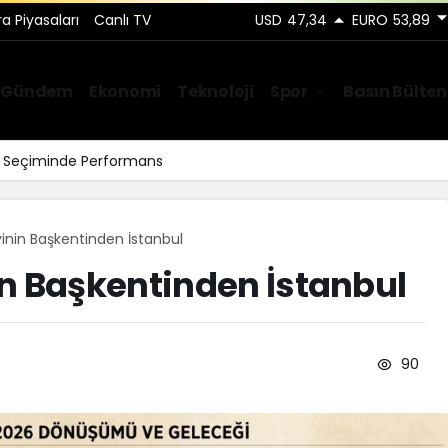
ra Piyasaları
Canlı TV
USD
47,34
EURO
53,89
Gündem
Ekonomi
Teknoloji
Spor
Basın Bülten
ar Seçiminde Performans
inin Başkentinden İstanbul
n Başkentinden İstanbul
90