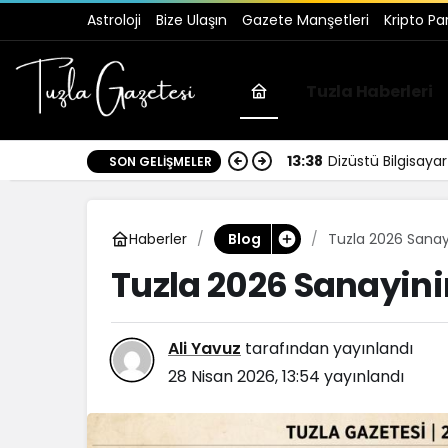
Astroloji
Bize Ulaşın
Gazete Manşetleri
Kripto Pa
Tuzla Haberleri
13:38
Dizüstü Bilgisay
SON GELIŞMELER
Haberler
Tuzla 2026 Sanay
Blog
Tuzla 2026 Sanayini
Ali Yavuz
tarafından yayınlandı
28 Nisan 2026, 13:54
yayınlandı