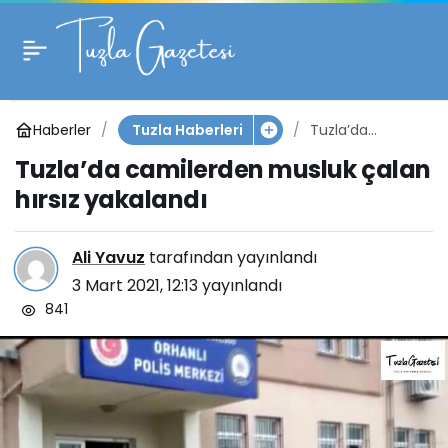
Tuzla’da camilerden
0
musluk çalan hırsız
Haberler
Tuzla’da
Tuzla Haberleri
yakalandı
camilerden
Tuzla’da camilerden musluk çalan
musluk çalan
hırsız yakalandı
hırsız yakalandı
Ali Yavuz
tarafından yayınlandı
3 Mart 2021, 12:13
yayınlandı
841