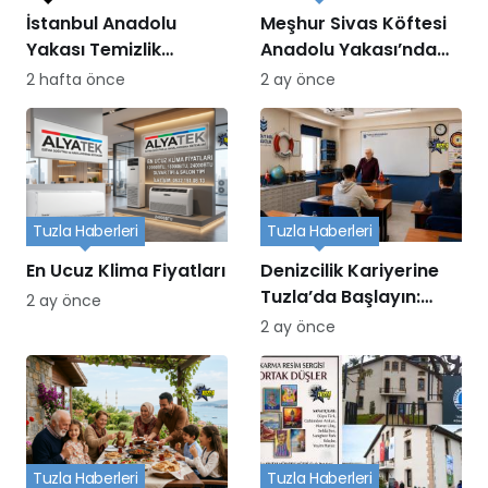
İstanbul Anadolu
Meşhur Sivas Köftesi
Yakası Temizlik
Anadolu Yakası’nda
Hizmetleri
nerede yenir?
2 hafta önce
2 ay önce
Tuzla Haberleri
Tuzla Haberleri
En Ucuz Klima Fiyatları
Denizcilik Kariyerine
Tuzla’da Başlayın:
2 ay önce
Turgut Reis Eğitim
2 ay önce
Kurumu
Tuzla Haberleri
Tuzla Haberleri