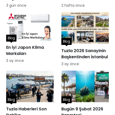
Performans
Hizmetleri
3 gün önce
2 hafta önce
Blog
Blog
En İyi Japon Klima
Tuzla 2026 Sanayinin
Markaları
Başkentinden İstanbul
3 ay önce
3 ay önce
Blog
Blog
Tuzla Haberleri Son
Bugün 9 Şubat 2026