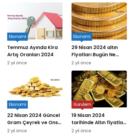
Süreçleri
Ekonomi
Ekonomi
Temmuz Ayında Kira
29 Nisan 2024 altın
Artış Oranları 2024
Fiyatları Bugün Ne
Kadar Oldu
2 yıl önce
2 yıl önce
Ekonomi
Gündem
22 Nisan 2024 Güncel
19 Nisan 2024
Gram Çeyrek ve Ons
tarihinde Altın fiyatları
Altın Fiyatları
ne kadar oldu
2 yıl önce
2 yıl önce