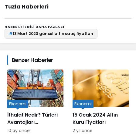
Tuzla Haberleri
HABERLE ILGILI DAHA FAZLASI
#
13 Mart 2023 güncel altın satış fiyatları
Benzer Haberler
Ekonomi
Ekonomi
İthalat Nedir? Türleri
15 Ocak 2024 Altın
Avantajları
Kuru Fiyatları
Dezavantajları ve
10 ay önce
2 yıl önce