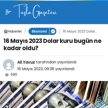
16 Mayıs 2023 Dolar
kuru bugün ne kadar
Haberler
16 Mayıs 2023 Dolar
Ekonomi
oldu?
kuru bugün ne kadar
16 Mayıs 2023 Dolar kuru bugün ne
oldu?
kadar oldu?
Ali Yavuz
tarafından yayınlandı
16 Mayıs 2023, 09:38
yayınlandı
590