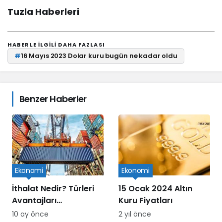
Tuzla Haberleri
HABERLE ILGILI DAHA FAZLASI
#
16 Mayıs 2023 Dolar kuru bugün ne kadar oldu
Benzer Haberler
Ekonomi
Ekonomi
İthalat Nedir? Türleri
15 Ocak 2024 Altın
Avantajları
Kuru Fiyatları
Dezavantajları ve
10 ay önce
2 yıl önce