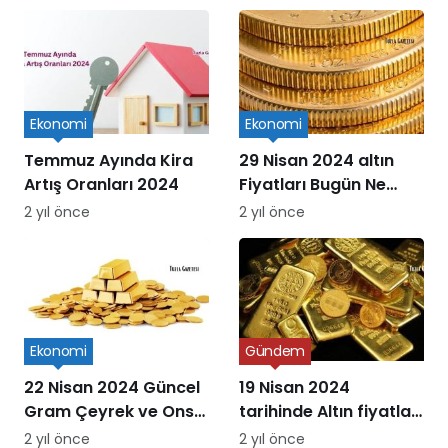
Süreçleri
Ekonomi
Ekonomi
Temmuz Ayında Kira
29 Nisan 2024 altın
Artış Oranları 2024
Fiyatları Bugün Ne
Kadar Oldu
2 yıl önce
2 yıl önce
Ekonomi
Gündem
22 Nisan 2024 Güncel
19 Nisan 2024
Gram Çeyrek ve Ons
tarihinde Altın fiyatları
Altın Fiyatları
ne kadar oldu
2 yıl önce
2 yıl önce