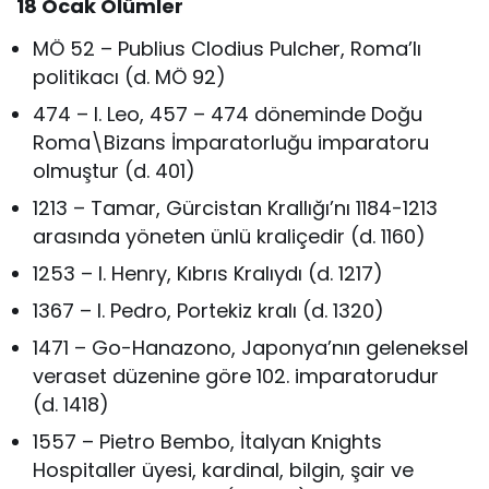
18 Ocak
Ölümler
MÖ 52 – Publius Clodius Pulcher, Roma’lı
politikacı (d. MÖ 92)
474 – I. Leo, 457 – 474 döneminde Doğu
Roma\Bizans İmparatorluğu imparatoru
olmuştur (d. 401)
1213 – Tamar, Gürcistan Krallığı’nı 1184-1213
arasında yöneten ünlü kraliçedir (d. 1160)
1253 – I. Henry, Kıbrıs Kralıydı (d. 1217)
1367 – I. Pedro, Portekiz kralı (d. 1320)
1471 – Go-Hanazono, Japonya’nın geleneksel
veraset düzenine göre 102. imparatorudur
(d. 1418)
1557 – Pietro Bembo, İtalyan Knights
Hospitaller üyesi, kardinal, bilgin, şair ve