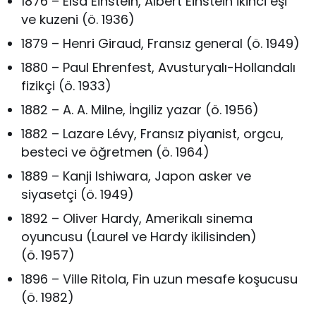
1876 – Elsa Einstein, Albert Einstein ikinci eşi
ve kuzeni (ö. 1936)
1879 – Henri Giraud, Fransız general (ö. 1949)
1880 – Paul Ehrenfest, Avusturyalı-Hollandalı
fizikçi (ö. 1933)
1882 – A. A. Milne, İngiliz yazar (ö. 1956)
1882 – Lazare Lévy, Fransız piyanist, orgcu,
besteci ve öğretmen (ö. 1964)
1889 – Kanji Ishiwara, Japon asker ve
siyasetçi (ö. 1949)
1892 – Oliver Hardy, Amerikalı sinema
oyuncusu (Laurel ve Hardy ikilisinden)
(ö. 1957)
1896 – Ville Ritola, Fin uzun mesafe koşucusu
(ö. 1982)