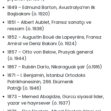
1849 – Edmund Barton, Avustralya’nın ilk
Başbakanı (ö. 1920)
1851 – Albert Aublet, Fransız sanatçı ve
ressam (ö. 1938)
1852 – Augustin Boué de Lapeyrère, Fransız
Amiral ve Deniz Bakanı (ö. 1924)
1857 – Otto von Below, Prusyalı general
(ö. 1944)
1867 – Rubén Darío, Nikaragualı şair (ö.1916)
1871 – I. Benjamin, İstanbul Ortodoks
Patrikhanesinin, 266. Ekümenik
Patriği (ö. 1946)
1873 – Memed Abaşidze, Gürcü siyasal lider,
yazar ve hayırsever (ö. 1937)