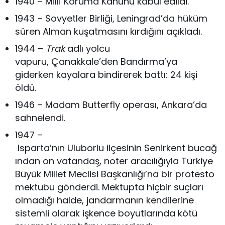
1940 – Millî Koruma Kanunu kabul edildi.
1943 – Sovyetler Birliği, Leningrad’da hüküm
süren Alman kuşatmasını kırdığını açıkladı.
1944 –
Trak
adlı yolcu
vapuru, Çanakkale’den Bandırma’ya
giderken kayalara bindirerek battı: 24 kişi
öldü.
1946 – Madam Butterfly operası, Ankara’da
sahnelendi.
1947 –
Isparta’nın Uluborlu ilçesinin Senirkent bucağ
ından on vatandaş, noter aracılığıyla Türkiye
Büyük Millet Meclisi Başkanlığı’na bir protesto
mektubu gönderdi. Mektupta hiçbir suçları
olmadığı halde, jandarmanın kendilerine
sistemli olarak işkence boyutlarında kötü