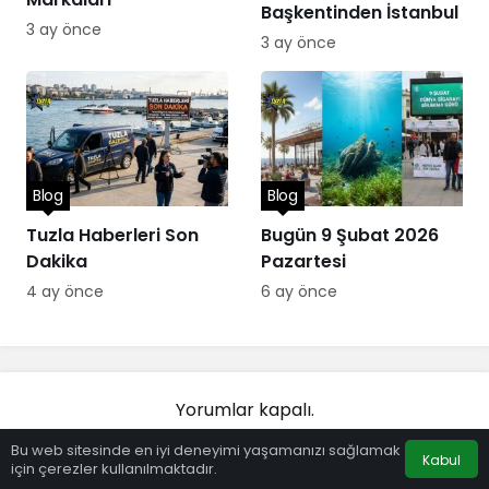
Başkentinden İstanbul
3 ay önce
3 ay önce
Blog
Blog
Tuzla Haberleri Son
Bugün 9 Şubat 2026
Dakika
Pazartesi
4 ay önce
6 ay önce
Yorumlar kapalı.
Bu web sitesinde en iyi deneyimi yaşamanızı sağlamak
Kabul
için çerezler kullanılmaktadır.
Anasayfa
Akış
Hesabım