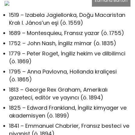
Edmund Barton
1519 – Izabela Jagiellonka, Doğu Macaristan
Kralı I. János’un eşi (ö. 1559)
1689 – Montesquieu, Fransız yazar (ö. 1755)
1752 – John Nash, İngiliz mimar (ö. 1835)
1779 – Peter Roget, İngiliz hekim ve dilbilimci
(ö. 1869)
1795 – Anna Pavlovna, Hollanda kraliçesi
(ö. 1865)
1813 – George Rex Graham, Amerikalı
gazeteci, editör ve yayıncı (ö. 1894)
1825 – Edward Frankland, İngiliz kimyager ve
akademisyen (ö. 1899)
1841 – Emmanuel Chabrier, Fransız besteci ve
piyanist (ö. 1894)