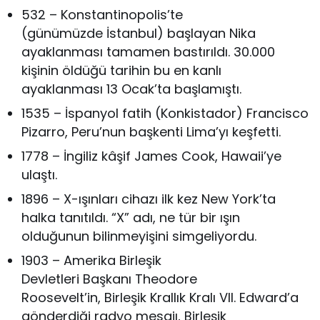
532 – Konstantinopolis’te
(günümüzde İstanbul) başlayan Nika
ayaklanması tamamen bastırıldı. 30.000
kişinin öldüğü tarihin bu en kanlı
ayaklanması 13 Ocak’ta başlamıştı.
1535 – İspanyol fatih (Konkistador) Francisco
Pizarro, Peru’nun başkenti Lima’yı keşfetti.
1778 – İngiliz kâşif James Cook, Hawaii’ye
ulaştı.
1896 – X-ışınları cihazı ilk kez New York’ta
halka tanıtıldı. “X” adı, ne tür bir ışın
olduğunun bilinmeyişini simgeliyordu.
1903 – Amerika Birleşik
Devletleri Başkanı Theodore
Roosevelt’in, Birleşik Krallık Kralı VII. Edward’a
gönderdiği radyo mesajı, Birleşik