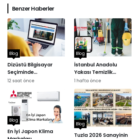
Benzer Haberler
Blog
Blog
Dizüstü Bilgisayar
İstanbul Anadolu
Seçiminde
Yakası Temizlik
Performans
Hizmetleri
12 saat önce
1 hafta önce
Blog
Blog
En İyi Japon Klima
Tuzla 2026 Sanayinin
Markaları