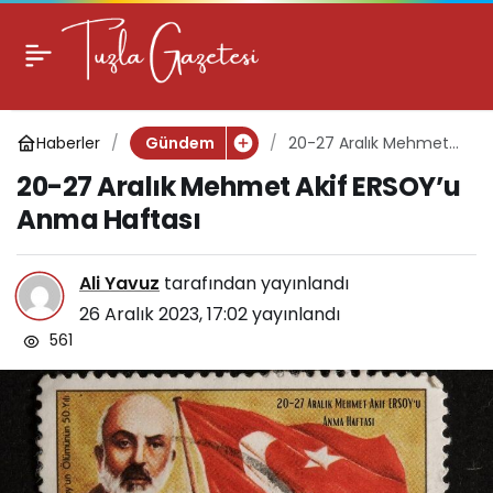
20-27 Aralık Mehmet
0
Akif ERSOY’u Anma
Haberler
20-27 Aralık Mehmet
Gündem
Haftası
Akif ERSOY’u Anma
20-27 Aralık Mehmet Akif ERSOY’u
Haftası
Anma Haftası
Ali Yavuz
tarafından yayınlandı
26 Aralık 2023, 17:02
yayınlandı
561