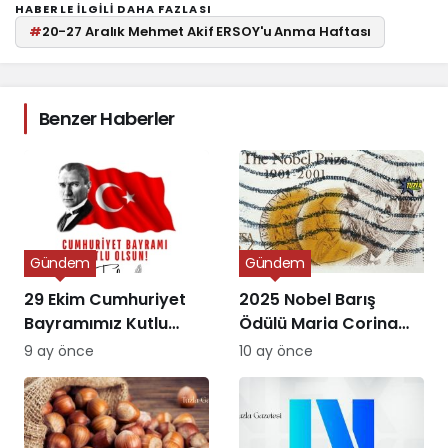
HABERLE ILGILI DAHA FAZLASI
#
20-27 Aralık Mehmet Akif ERSOY'u Anma Haftası
Benzer Haberler
Gündem
Gündem
29 Ekim Cumhuriyet
2025 Nobel Barış
Bayramımız Kutlu
Ödülü Maria Corina
Olsun
Machado’ya Verildi
9 ay önce
10 ay önce