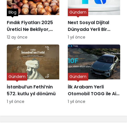
Blog
Gündem
Fındık Fiyatları 2025
Next Sosyal Dijital
Üretici Ne Bekliyor,
Dünyada Yerli Bir
Piyasa Ne Sunuyor?
Alternatifin Doğuşu
12 ay önce
1 yıl önce
Gündem
Gündem
İstanbul’un Fethi’nin
İlk Arabam Yerli
572. kutlu yıl dönümü
Otomobil TOGG ile Aile
Destek Programı
1 yıl önce
1 yıl önce