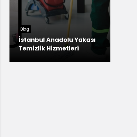
Tuzla Haberleri
Meşhur Sivas Köftesi
Tuzla
Anadolu Yakası’nda
nerede yenir?
En U