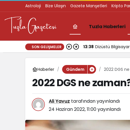
Astroloji
Bize Ulaşın
Gazete Manşetleri
Kripto Pa
Tuzla Haberleri
13:38
Dizüstü Bilgisay
SON GELIŞMELER
Haberler
2022 DGS n
Gündem
2022 DGS ne zaman
Ali Yavuz
tarafından yayınlandı
24 Haziran 2022, 11:00
yayınlandı