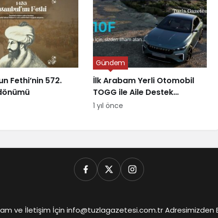
Gündem
un Fethi’nin 572.
İlk Arabam Yerli Otomobil
l dönümü
TOGG ile Aile Destek
Programı
1 yıl önce
am ve İletişim İçin info@tuzlagazetesi.com.tr Adresimizden Biz