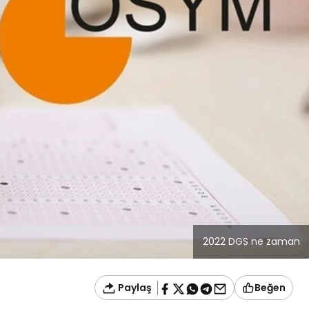
Blog
r
İstanbul Anadolu Yakası
rmans
Temizlik Hizmetleri
2022 DGS ne zaman
Paylaş
Beğen