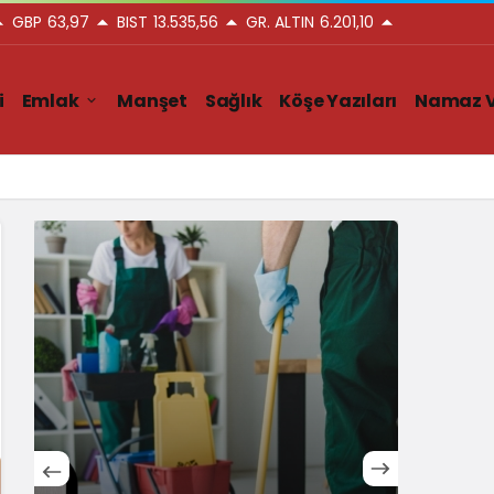
GBP
63,97
BIST
13.535,56
GR. ALTIN
6.201,10
i
Emlak
Manşet
Sağlık
Köşe Yazıları
Namaz V