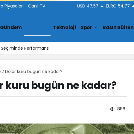
ra Piyasaları
Canlı TV
USD
47,57
EURO
54,77
Gündem
Ekonomi
Teknoloji
Spor
Basın Bülten
ar Seçiminde Performans
022 Dolar kuru bugün ne kadar?
ar kuru bugün ne kadar?
888