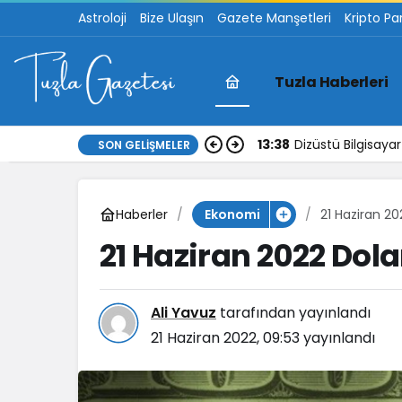
Astroloji
Bize Ulaşın
Gazete Manşetleri
Kripto Pa
Tuzla Haberleri
13:38
Dizüstü Bilgisay
SON GELIŞMELER
Haberler
21 Haziran 2
Ekonomi
21 Haziran 2022 Dol
Ali Yavuz
tarafından yayınlandı
21 Haziran 2022, 09:53
yayınlandı