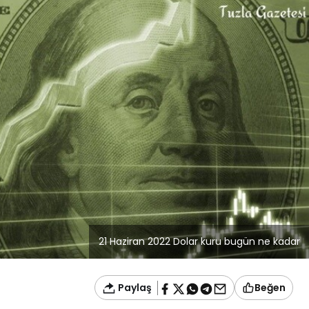
Blog
Dizüstü Bilgisayar
Seçiminde Performans
21 Haziran 2022 Dolar kuru bugün ne kadar
Paylaş
Beğen