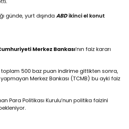
ti.
ığı günde, yurt dışında
ABD
ikinci el konut
Cumhuriyeti Merkez Bankası
‘nın faiz kararı
e toplam 500 baz puan indirime gittikten sonra,
iklik yapmayan Merkez Bankası (TCMB) bu ayki faiz
 Para Politikası Kurulu’nun politika faizini
bekleniyor.