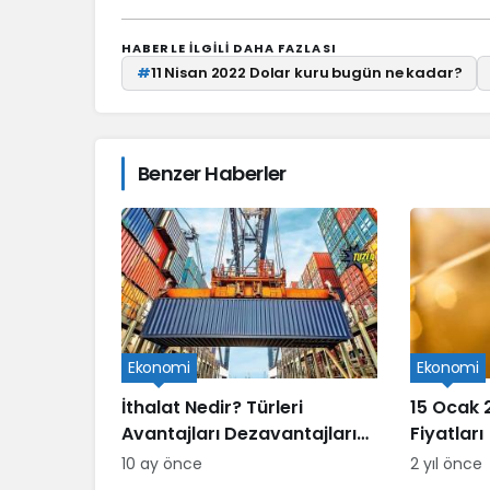
HABERLE ILGILI DAHA FAZLASI
#
11 Nisan 2022 Dolar kuru bugün ne kadar?
Benzer Haberler
Ekonomi
Ekonomi
İthalat Nedir? Türleri
15 Ocak 
Avantajları Dezavantajları
Fiyatları
ve Süreçleri
10 ay önce
2 yıl önce