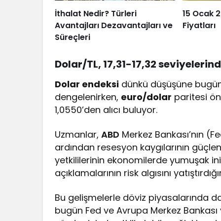
İthalat Nedir? Türleri
15 Ocak 2
Avantajları Dezavantajları ve
Fiyatları
Süreçleri
Dolar/TL
, 17,31-17,32 seviyeleri
Dolar endeksi
dünkü düşüşüne bugün 
dengelenirken,
euro/dolar
paritesi ön
1,0550’den alıcı buluyor.
Uzmanlar,
ABD
Merkez Bankası’nın (Fed)
ardından resesyon kaygılarının güçle
yetkililerinin ekonomilerde yumuşak in
açıklamalarının risk algısını yatıştırdığı
Bu gelişmelerle döviz piyasalarında da
bugün Fed ve Avrupa Merkez Bankası yet