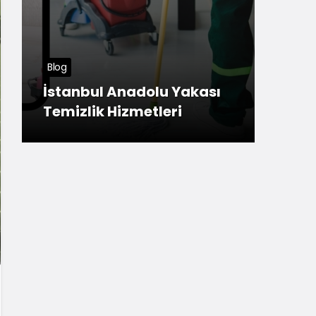
Tuzla
Blog
Meş
İstanbul Anadolu Yakası
Ana
Temizlik Hizmetleri
ner