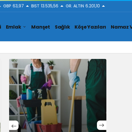
GBP
63,97
BIST
13.535,56
GR. ALTIN
6.201,10
i
Emlak
Manşet
Sağlık
Köşe Yazıları
Namaz V