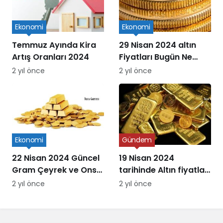
Ekonomi
Ekonomi
Temmuz Ayında Kira
29 Nisan 2024 altın
Artış Oranları 2024
Fiyatları Bugün Ne
Kadar Oldu
2 yıl önce
2 yıl önce
Ekonomi
Gündem
22 Nisan 2024 Güncel
19 Nisan 2024
Gram Çeyrek ve Ons
tarihinde Altın fiyatları
Altın Fiyatları
ne kadar oldu
2 yıl önce
2 yıl önce