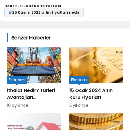
HABERLE ILGILI DAHA FAZLASI
#
25 Kasım 2022 altın fiyatları nedir
Benzer Haberler
Ekonomi
Ekonomi
İthalat Nedir? Türleri
15 Ocak 2024 Altın
Avantajları
Kuru Fiyatları
Dezavantajları ve
10 ay önce
2 yıl önce
Süreçleri