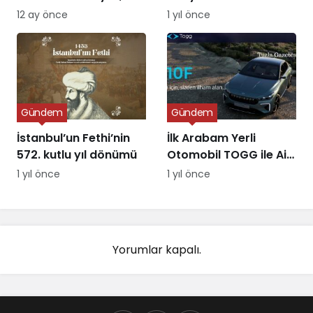
Piyasa Ne Sunuyor?
Alternatifin Doğuşu
12 ay önce
1 yıl önce
Gündem
Gündem
İstanbul’un Fethi’nin
İlk Arabam Yerli
572. kutlu yıl dönümü
Otomobil TOGG ile Aile
Destek Programı
1 yıl önce
1 yıl önce
Yorumlar kapalı.