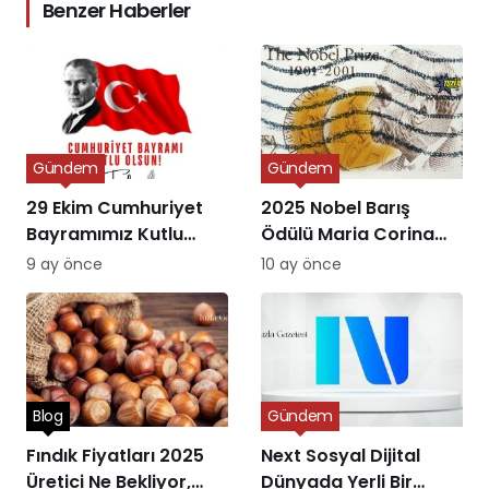
Benzer Haberler
Gündem
Gündem
29 Ekim Cumhuriyet
2025 Nobel Barış
Bayramımız Kutlu
Ödülü Maria Corina
Olsun
Machado’ya Verildi
9 ay önce
10 ay önce
Blog
Gündem
Fındık Fiyatları 2025
Next Sosyal Dijital
Üretici Ne Bekliyor,
Dünyada Yerli Bir