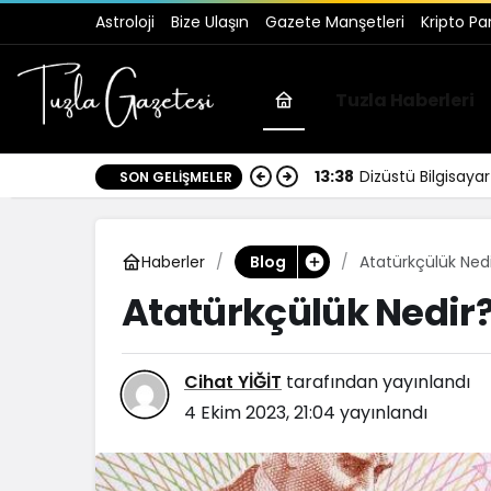
Astroloji
Bize Ulaşın
Gazete Manşetleri
Kripto Pa
Tuzla Haberleri
13:38
Dizüstü Bilgisay
SON GELIŞMELER
Haberler
Atatürkçülük Ned
Blog
Atatürkçülük Nedir
Cihat YİĞİT
tarafından yayınlandı
4 Ekim 2023, 21:04
yayınlandı