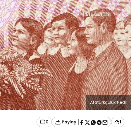
Blog
r
İstanbul Anadolu Yakası
rmans
Temizlik Hizmetleri
Atatürkçülük Nedir
Paylaş
0
1