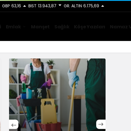
GBP
63,16
BIST
13.943,87
GR. ALTIN
6.175,69
i
Emlak
Manşet
Sağlık
Köşe Yazıları
Namaz V