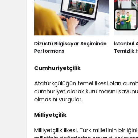
Dizüstü Bilgisayar Seçiminde
İstanbul 
Performans
Temizlik 
Cumhuriyetçilik
Atatürkçülüğün temel ilkesi olan cumhur
cumhuriyet olarak kurulmasını savunur.
olmasını vurgular.
Milliyetçilik
Milliyetçilik ilkesi, Türk milletinin birl