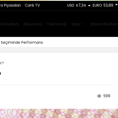
ra Piyasaları
Canlı TV
USD
47,34
EURO
53,89
Gündem
Ekonomi
Teknoloji
Spor
Basın Bülten
ar Seçiminde Performans
ir?
?
599