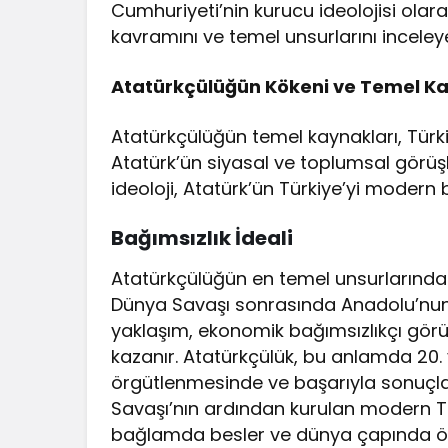
Cumhuriyeti’nin kurucu ideolojisi olar
kavramını ve temel unsurlarını inceley
Atatürkçülüğün Kökeni ve Temel Ka
Atatürkçülüğün temel kaynakları, Tür
Atatürk’ün siyasal ve toplumsal görüşl
ideoloji, Atatürk’ün Türkiye’yi modern 
Bağımsızlık İdeali
Atatürkçülüğün en temel unsurlarından 
Dünya Savaşı sonrasında Anadolu’nun i
yaklaşım, ekonomik bağımsızlıkçı görüşl
kazanır. Atatürkçülük, bu anlamda 20. y
örgütlenmesinde ve başarıyla sonuçlan
Savaşı’nın ardından kurulan modern T
bağlamda besler ve dünya çapında örn