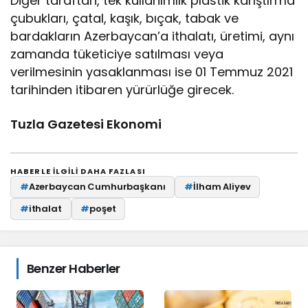
Diğer taraftan, tek kullanımlık plastik karıştırma
çubukları, çatal, kaşık, bıçak, tabak ve
bardakların Azerbaycan’a ithalatı, üretimi, aynı
zamanda tüketiciye satılması veya
verilmesinin yasaklanması ise 01 Temmuz 2021
tarihinden itibaren yürürlüğe girecek.
Tuzla Gazetesi Ekonomi
HABERLE ILGILI DAHA FAZLASI
#
Azerbaycan Cumhurbaşkanı
#
İlham Aliyev
#
ithalat
#
poşet
Benzer Haberler