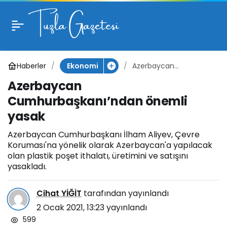
Azerbaycan
0
Cumhurbaşkanı’ndan
Haberler
Azerbaycan
Ekonomi
önemli yasak
Cumhurbaşkanı’ndan
Azerbaycan
önemli yasak
Cumhurbaşkanı’ndan önemli
yasak
Azerbaycan Cumhurbaşkanı İlham Aliyev, Çevre
Koruması'na yönelik olarak Azerbaycan'a yapılacak
olan plastik poşet ithalatı, üretimini ve satışını
yasakladı.
Cihat YİĞİT
tarafından yayınlandı
2 Ocak 2021, 13:23
yayınlandı
599