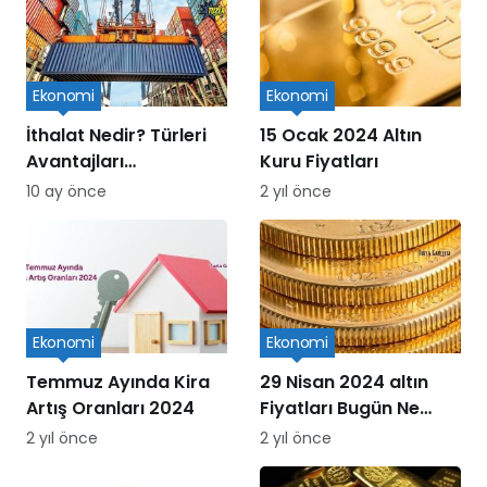
Ekonomi
Ekonomi
İthalat Nedir? Türleri
15 Ocak 2024 Altın
Avantajları
Kuru Fiyatları
Dezavantajları ve
10 ay önce
2 yıl önce
Süreçleri
Ekonomi
Ekonomi
Temmuz Ayında Kira
29 Nisan 2024 altın
Artış Oranları 2024
Fiyatları Bugün Ne
Kadar Oldu
2 yıl önce
2 yıl önce