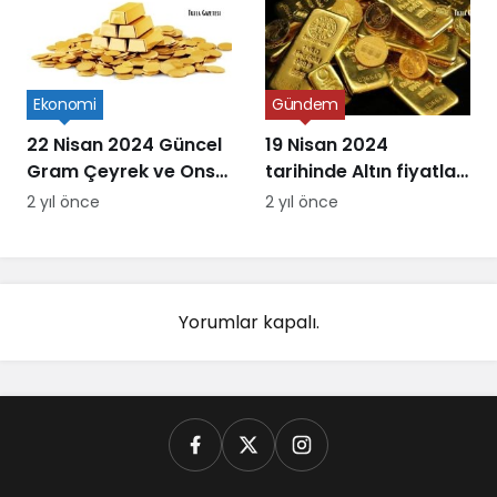
Ekonomi
Gündem
22 Nisan 2024 Güncel
19 Nisan 2024
Gram Çeyrek ve Ons
tarihinde Altın fiyatları
Altın Fiyatları
ne kadar oldu
2 yıl önce
2 yıl önce
Yorumlar kapalı.