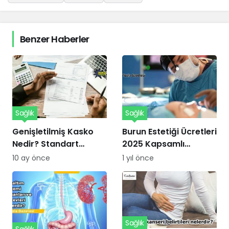
Benzer Haberler
Sağlık
Sağlık
Genişletilmiş Kasko
Burun Estetiği Ücretleri
Nedir? Standart
2025 Kapsamlı
Kaskodan Farkları ve
Kılavuzu
10 ay önce
1 yıl önce
Avantajları Nelerdir?
Sağlık