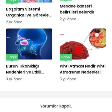
Sağlık
Mesane kanseri
Boşaltım Sistemi
belirtileri nelerdir
Organları ve Görevleri
2 yıl önce
Nelerdir?
2 yıl önce
Sağlık
Sağlık
Burun Tıkanıklığı
Pıhtı Atması Nedir Pıhtı
Nedenleri ve Etkili
Atmasının Nedenleri
Çözümler
3 yıl önce
3 yıl önce
Yorumlar kapalı.