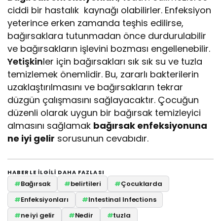
ciddi bir hastalık kaynağı olabilirler. Enfeksiyon
yeterince erken zamanda teşhis edilirse,
bağırsaklara tutunmadan önce durdurulabilir
ve bağırsakların işlevini bozması engellenebilir.
Yetişkin
ler için bağırsakları sık sık su ve tuzla
temizlemek önemlidir. Bu, zararlı bakterilerin
uzaklaştırılmasını ve bağırsakların tekrar
düzgün çalışmasını sağlayacaktır. Çocuğun
düzenli olarak uygun bir bağırsak temizleyici
almasını sağlamak
bağırsak enfeksiyonuna
ne iyi gelir
sorusunun cevabıdır.
HABERLE ILGILI DAHA FAZLASI
#
Bağırsak
#
belirtileri
#
Çocuklarda
#
Enfeksiyonları
#
Intestinal Infections
#
ne iyi gelir
#
Nedir
#
tuzla