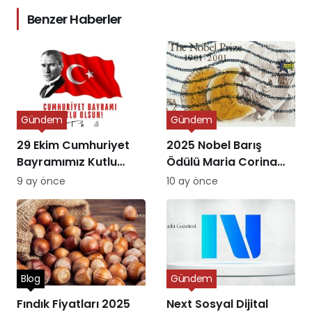
Benzer Haberler
Gündem
Gündem
29 Ekim Cumhuriyet
2025 Nobel Barış
Bayramımız Kutlu
Ödülü Maria Corina
Olsun
Machado’ya Verildi
9 ay önce
10 ay önce
Blog
Gündem
Fındık Fiyatları 2025
Next Sosyal Dijital