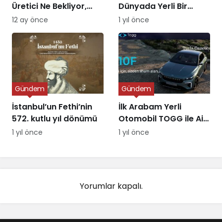
Üretici Ne Bekliyor,
Dünyada Yerli Bir
Piyasa Ne Sunuyor?
Alternatifin Doğuşu
12 ay önce
1 yıl önce
Gündem
Gündem
İstanbul’un Fethi’nin
İlk Arabam Yerli
572. kutlu yıl dönümü
Otomobil TOGG ile Aile
Destek Programı
1 yıl önce
1 yıl önce
Yorumlar kapalı.