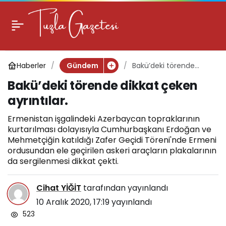
Bakü’deki törende
0
dikkat çeken ayrıntılar.
Haberler
Bakü’deki törende
Gündem
dikkat çeken ayrıntılar.
Bakü’deki törende dikkat çeken
ayrıntılar.
Ermenistan işgalindeki Azerbaycan topraklarının
kurtarılması dolayısıyla Cumhurbaşkanı Erdoğan ve
Mehmetçiğin katıldığı Zafer Geçidi Töreni'nde Ermeni
ordusundan ele geçirilen askeri araçların plakalarının
da sergilenmesi dikkat çekti.
Cihat YİĞİT
tarafından yayınlandı
10 Aralık 2020, 17:19
yayınlandı
523