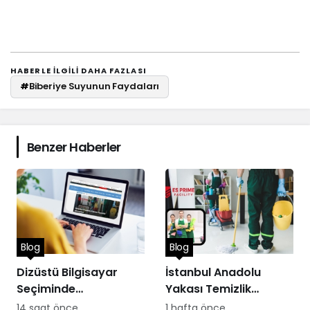
HABERLE ILGILI DAHA FAZLASI
#
Biberiye Suyunun Faydaları
Benzer Haberler
Blog
Blog
Dizüstü Bilgisayar
İstanbul Anadolu
Seçiminde
Yakası Temizlik
Performans
Hizmetleri
14 saat önce
1 hafta önce