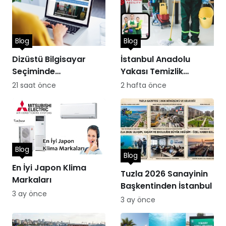
Blog
Blog
Dizüstü Bilgisayar
İstanbul Anadolu
Seçiminde
Yakası Temizlik
Performans
Hizmetleri
21 saat önce
2 hafta önce
Blog
Blog
En İyi Japon Klima
Tuzla 2026 Sanayinin
Markaları
Başkentinden İstanbul
3 ay önce
3 ay önce