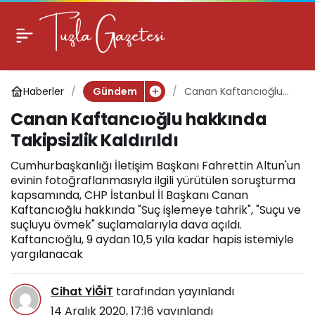
Canan Kaftancıoğlu
0
hakkında Takipsizlik
Haberler
Canan Kaftancıoğlu
Gündem
Kaldırıldı
hakkında Takipsizlik
Canan Kaftancıoğlu hakkında
Kaldırıldı
Takipsizlik Kaldırıldı
Cumhurbaşkanlığı İletişim Başkanı Fahrettin Altun'un
evinin fotoğraflanmasıyla ilgili yürütülen soruşturma
kapsamında, CHP İstanbul İl Başkanı Canan
Kaftancıoğlu hakkında "Suç işlemeye tahrik", "Suçu ve
suçluyu övmek" suçlamalarıyla dava açıldı.
Kaftancıoğlu, 9 aydan 10,5 yıla kadar hapis istemiyle
yargılanacak
Cihat YİĞİT
tarafından yayınlandı
14 Aralık 2020, 17:16
yayınlandı