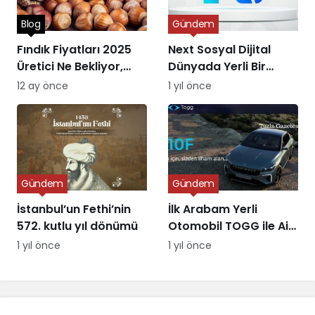
Blog
Gündem
Fındık Fiyatları 2025
Next Sosyal Dijital
Üretici Ne Bekliyor,
Dünyada Yerli Bir
Piyasa Ne Sunuyor?
Alternatifin Doğuşu
12 ay önce
1 yıl önce
Gündem
Gündem
İstanbul’un Fethi’nin
İlk Arabam Yerli
572. kutlu yıl dönümü
Otomobil TOGG ile Aile
Destek Programı
1 yıl önce
1 yıl önce