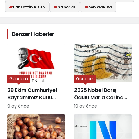
#
Fahrettin Altun
#
haberler
#
son dakika
Benzer Haberler
Gündem
Gündem
29 Ekim Cumhuriyet
2025 Nobel Barış
Bayramımız Kutlu
Ödülü Maria Corina
Olsun
Machado’ya Verildi
9 ay önce
10 ay önce