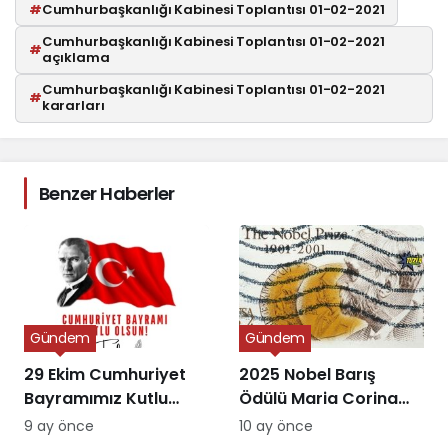
#
Cumhurbaşkanlığı Kabinesi Toplantısı 01-02-2021
Cumhurbaşkanlığı Kabinesi Toplantısı 01-02-2021
#
açıklama
Cumhurbaşkanlığı Kabinesi Toplantısı 01-02-2021
#
kararları
Benzer Haberler
Gündem
Gündem
29 Ekim Cumhuriyet
2025 Nobel Barış
Bayramımız Kutlu
Ödülü Maria Corina
Olsun
Machado’ya Verildi
9 ay önce
10 ay önce