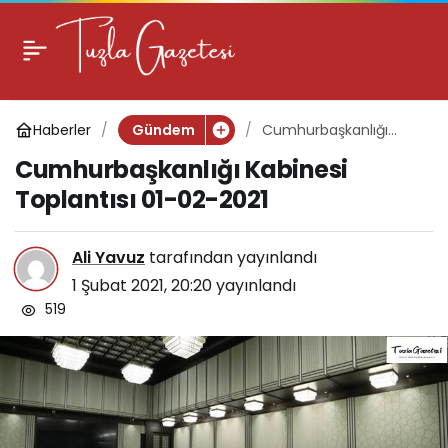
Cumhurbaşkanlığı
0
Kabinesi Toplantısı 01-
Haberler
Cumhurbaşkanlığı
Gündem
02-2021
Kabinesi Toplantısı 01-
Cumhurbaşkanlığı Kabinesi
02-2021
Toplantısı 01-02-2021
Ali Yavuz
tarafından yayınlandı
1 Şubat 2021, 20:20
yayınlandı
519