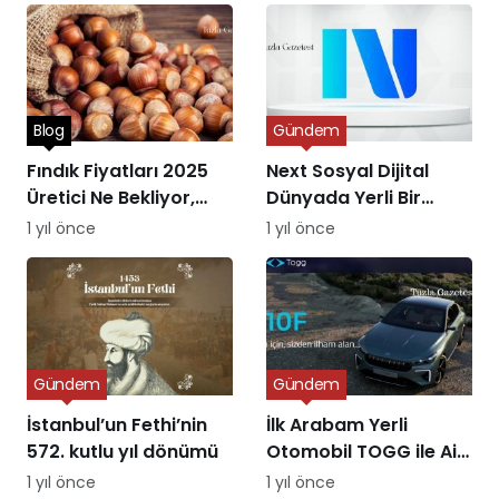
Blog
Gündem
Fındık Fiyatları 2025
Next Sosyal Dijital
Üretici Ne Bekliyor,
Dünyada Yerli Bir
Piyasa Ne Sunuyor?
Alternatifin Doğuşu
1 yıl önce
1 yıl önce
Gündem
Gündem
İstanbul’un Fethi’nin
İlk Arabam Yerli
572. kutlu yıl dönümü
Otomobil TOGG ile Aile
Destek Programı
1 yıl önce
1 yıl önce