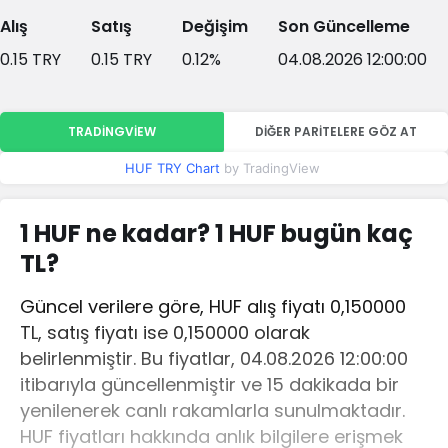
Alış
Satış
Değişim
Son Güncelleme
0.15
TRY
0.15
TRY
0.12
%
04.08.2026 12:00:00
TRADINGVIEW
DIĞER PARITELERE GÖZ AT
HUF TRY Chart
by TradingView
1 HUF ne kadar? 1 HUF bugün kaç
TL?
Güncel verilere göre, HUF alış fiyatı 0,150000
TL, satış fiyatı ise 0,150000 olarak
belirlenmiştir. Bu fiyatlar, 04.08.2026 12:00:00
itibarıyla güncellenmiştir ve 15 dakikada bir
yenilenerek canlı rakamlarla sunulmaktadır.
HUF fiyatları hakkında anlık bilgilere erişmek