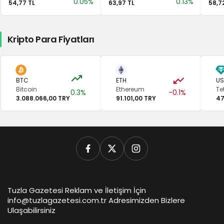
0.05%
0.13%
54,77 TL
63,97 TL
58,7
Kripto Para Fiyatları
BTC
ETH
US
Bitcoin
Ethereum
Te
0.3%
-0.1%
3.088.066,00 TRY
91.101,00 TRY
47
Tuzla Gazetesi Reklam ve İletişim İçin
info@tuzlagazetesi.com.tr Adresimizden Bizlere
Ulaşabilirsiniz