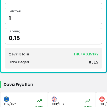
1 Euro Kaç TL ?
MIKTAR
1 Euro Kaç TL ?
1 CHF Kaç TL ?
1 RUB Kaç TL ?
SONUÇ
1 CNY Kaç TL ?
Çeviri Bilgisi
1 HUF =0,15TRY
Birim Değeri
0.15
Döviz Fiyatları
EUR/TRY
GBP/TRY
CHF/