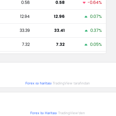
0.58
0.58
-0.64%
12.94
12.96
0.07%
33.39
33.41
0.37%
7.32
7.32
0.05%
4.97
4.97
-0.01%
5.00
5.00
0.34%
Forex ısı haritası
TradingView tarafından
0.00
0.00
0%
153.40
153.95
0.07%
Forex Isı Haritası
TradingView'den
2.88
2.88
0.12%