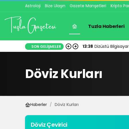
Astroloji
Bize Ulaşın
Gazete Manşetleri
Kripto Pa
Tuzla Haberleri
13:38
Dizüstü Bilgisay
SON GELIŞMELER
Döviz Kurları
Haberler
Döviz Kurları
Döviz Çevirici