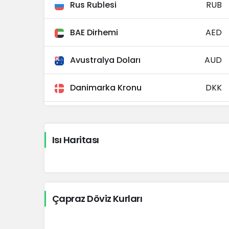
Rus Rublesi
RUB
BAE Dirhemi
AED
Avustralya Doları
AUD
Danimarka Kronu
DKK
İsveç Kronu
SEK
Isı Haritası
Norveç Kronu
NOK
Japon Yeni
JPY
Çapraz Döviz Kurları
Kuveyt Dinarı
KWD
Güney Afrika Randı
ZAR