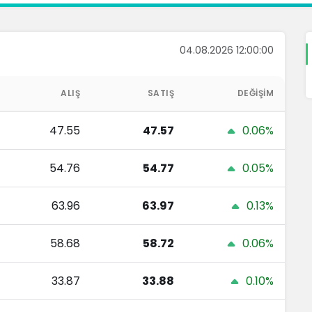
04.08.2026 12:00:00
ALIŞ
SATIŞ
DEĞIŞIM
47.55
47.57
0.06%
54.76
54.77
0.05%
63.96
63.97
0.13%
58.68
58.72
0.06%
33.87
33.88
0.10%