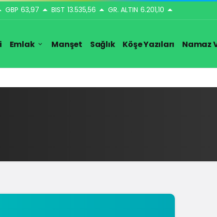
GBP
63,97
BIST
13.535,56
GR. ALTIN
6.201,10
i
Emlak
Manşet
Sağlık
Köşe Yazıları
Namaz V