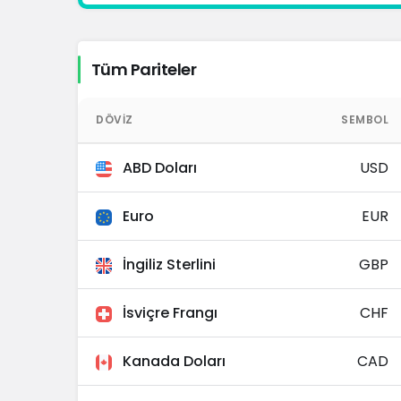
Tüm Pariteler
DÖVIZ
SEMBOL
ABD Doları
USD
Euro
EUR
İngiliz Sterlini
GBP
İsviçre Frangı
CHF
Kanada Doları
CAD