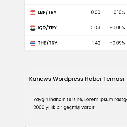
Brezilya Reali
BRL
LBP/TRY
0.00
-0.10%
Endonezya Rupiahı
IDR
IQD/TRY
0.04
-0.09%
Çek Kronu
CZK
THB/TRY
1.42
-0.09%
Polonya Zlotisi
PLN
Romen Leyi
RON
Kanews Wordpress Haber Teması
Çin Yuanı
CNY
Yaygın inancın tersine, Lorem Ipsum rastg
Arjantin Pesosu
ARS
2000 yıllık bir geçmişi vardır.
Arnavut Leki
ALL