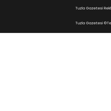
Tuzla Gazetesi Rekl
Güney Kore Wonu
KRW
Tuzla Gazetesi ©
Te
Kazakistan Tengesi
KZT
Lübnan Lirası
LBP
Sri Lanka Rupisi
LKR
Fas Dirhemi
MAD
Moldova Leyi
MDL
MKD
Kuzey Makedonya Denarı