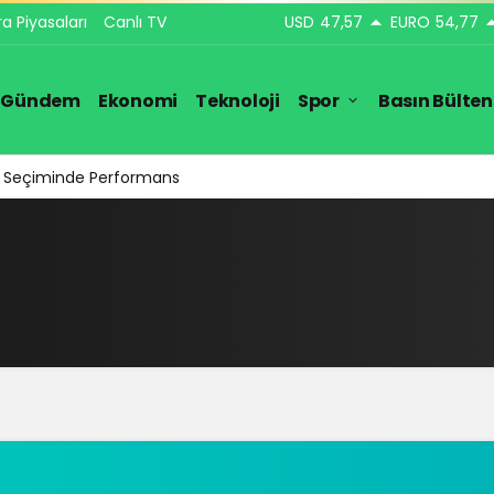
ra Piyasaları
Canlı TV
USD
47,57
EURO
54,77
Gündem
Ekonomi
Teknoloji
Spor
Basın Bülten
ar Seçiminde Performans