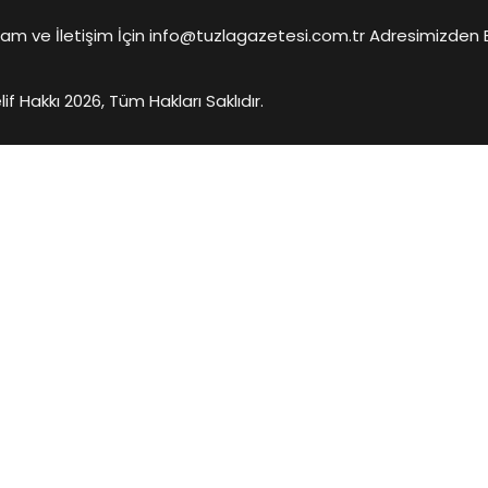
am ve İletişim İçin info@tuzlagazetesi.com.tr Adresimizden Biz
0.03
0.03
-0.29%
lif Hakkı 2026, Tüm Hakları Saklıdır.
0.10
0.10
0.42%
0.00
0.00
-0.10%
0.14
0.14
0.13%
5.09
5.10
0.08%
2.72
2.72
-0.52%
0.89
0.89
0.43%