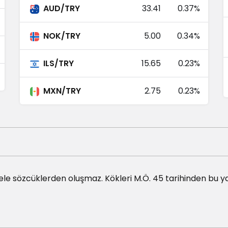
AUD/TRY
33.41
0.37%
9.34
9.35
0.01%
NOK/TRY
5.00
0.34%
0.00
0.00
-0.24%
ILS/TRY
15.65
0.23%
2.26
2.26
0.06%
MXN/TRY
2.75
0.23%
12.69
12.70
0.05%
10.42
10.44
0.04%
7.04
7.04
0.12%
ele sözcüklerden oluşmaz. Kökleri M.Ö. 45 tarihinden bu y
0.03
0.03
0.07%
0.59
0.59
0.16%