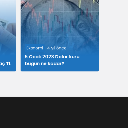
47,55 TRY
XRP
XRP
-0.6%
50,86 TRY
Ekonomi
4 yıl önce
SOL
5 Ocak 2023 Dolar kuru
Solana
0.9%
aç TL
bugün ne kadar?
3.547,99 TRY