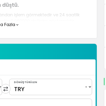
n düştü.
yatından işlem görmektedir ve 24 saatlik
aatte 0,060000 değişim göstermiştir..
a Fazla
, sayfanın üstünde yer alan çevirici aracını
lı ve kolay bir şekilde çevirme işlemlerinizi
atları hakkında detaylı bilgi ve anlık
DÖNÜŞTÜRÜLEN