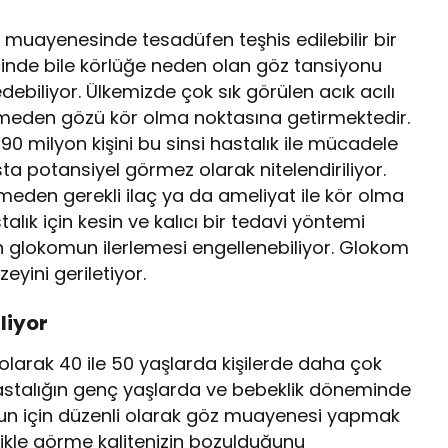
muayenesinde tesadüfen teşhis edilebilir bir
içinde bile körlüğe neden olan göz tansiyonu
ebiliyor. Ülkemizde çok sık görülen acık acılı
ermeden gözü kör olma noktasına getirmektedir.
 milyon kişini bu sinsi hastalık ile mücadele
ta potansiyel görmez olarak nitelendiriliyor.
eden gerekli ilaç ya da ameliyat ile kör olma
talık için kesin ve kalıcı bir tedavi yöntemi
n glokomun ilerlemesi engellenebiliyor. Glokom
yini geriletiyor.
liyor
olarak 40 ile 50 yaşlarda kişilerde daha çok
astalığın genç yaşlarda ve bebeklik döneminde
Bunun için düzenli olarak göz muayenesi yapmak
likle görme kalitenizin bozulduğunu