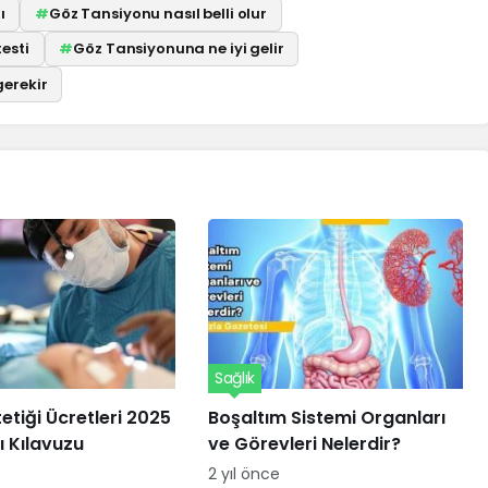
ı
#
Göz Tansiyonu nasıl belli olur
esti
#
Göz Tansiyonuna ne iyi gelir
erekir
Sağlık
etiği Ücretleri 2025
Boşaltım Sistemi Organları
 Kılavuzu
ve Görevleri Nelerdir?
2 yıl önce