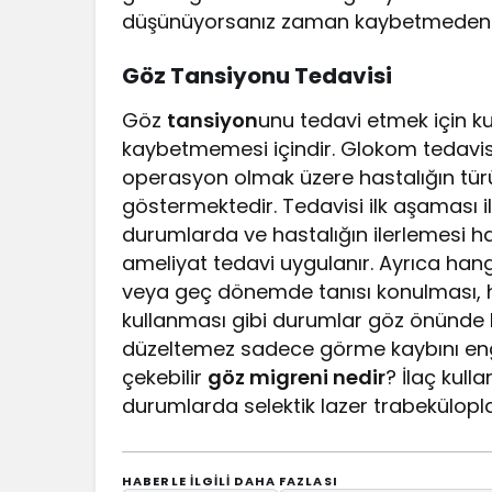
düşünüyorsanız zaman kaybetmeden u
Göz Tansiyonu Tedavisi
Göz
tansiyon
unu tedavi etmek için ku
kaybetmemesi içindir. Glokom tedavisi
operasyon olmak üzere hastalığın türün
göstermektedir. Tedavisi ilk aşaması i
durumlarda ve hastalığın ilerlemesi 
ameliyat tedavi uygulanır. Ayrıca hang
veya geç dönemde tanısı konulması, has
kullanması gibi durumlar göz önünde 
düzeltemez sadece görme kaybını engelle
çekebilir
göz migreni nedir
? İlaç kull
durumlarda selektik lazer trabekülopla
HABERLE ILGILI DAHA FAZLASI