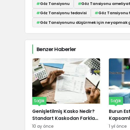
#
Göz Tansiyonu
#
Göz Tansiyonu ameliyat
#
Göz Tansiyonu tedavisi
#
Göz Tansiyonu t
#
Göz Tansiyonunu düşürmek için ne yapmak g
Benzer Haberler
Sağlık
Sağlık
Genişletilmiş Kasko Nedir?
Burun Est
Standart Kaskodan Farkları
Kapsamlı
ve Avantajları Nelerdir?
10 ay önce
1 yıl önce