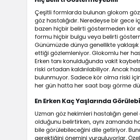
Çeşitli formlarda bulunan glokom göz 
göz hastalığıdır. Neredeyse bir gece 
bazen hiçbir belirti göstermeden kör ed
formu hiçbir bulgu veya belirti göst
Günümüzde dünya genellikte yaklaşık 90
ettiği gözlemleniyor. Glokomlu her has
Erken tanı konulduğunda vakit kaybetm
riski ortadan kaldırılabiliyor. Ancak has
bulunmuyor. Sadece kör olma riski içi
her gün hatta her saat başı görme düze
En Erken Kaç Yaşlarında Görülebi
Uzman göz hekimleri hastalığın genel 
olduğunu belirtirken, aynı zamanda h
bile görülebileceğini dile getiriyor. 
gerektiğini önemini vurguluyorlar. Öze