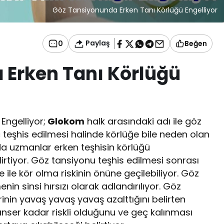
Göz Tansiyonunda Erken Tanı Körlüğü Engelliyor
Paylaş
0
Beğen
 Erken Tanı Körlüğü
Engelliyor;
Glokom
halk arasındaki adı ile göz
eç teşhis edilmesi halinde körlüğe bile neden olan
uda uzmanlar erken teşhisin körlüğü
lirtiyor. Göz tansiyonu teşhis edilmesi sonrası
e ile kör olma riskinin önüne geçilebiliyor. Göz
nin sinsi hırsızı olarak adlandırılıyor. Göz
rinin yavaş yavaş yavaş azalttığını belirten
nser kadar riskli olduğunu ve geç kalınması