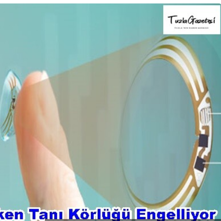
Blog
r
İstanbul Anadolu Yakası
rmans
Temizlik Hizmetleri