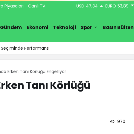
ra Piyasaları
Canlı TV
USD
47,34
EURO
53,89
Gündem
Ekonomi
Teknoloji
Spor
Basın Bülten
ar Seçiminde Performans
a Erken Tanı Körlüğü Engelliyor
rken Tanı Körlüğü
970