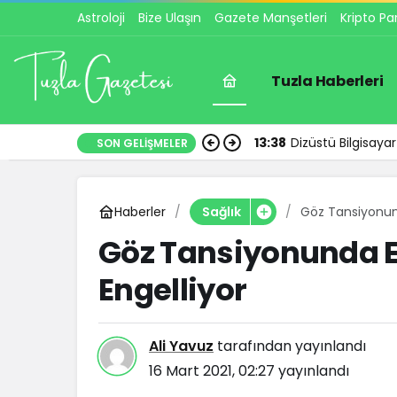
Astroloji
Bize Ulaşın
Gazete Manşetleri
Kripto Pa
Tuzla Haberleri
13:38
Dizüstü Bilgisay
SON GELIŞMELER
Haberler
Göz Tansiyonund
Sağlık
Göz Tansiyonunda E
Engelliyor
Ali Yavuz
tarafından yayınlandı
16 Mart 2021, 02:27
yayınlandı