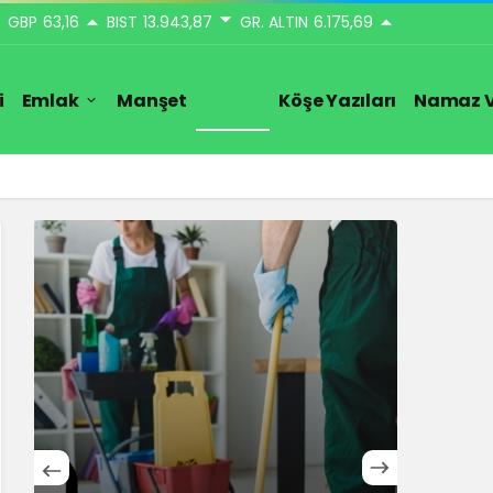
GBP
63,16
BIST
13.943,87
GR. ALTIN
6.175,69
i
Emlak
Manşet
Sağlık
Köşe Yazıları
Namaz V