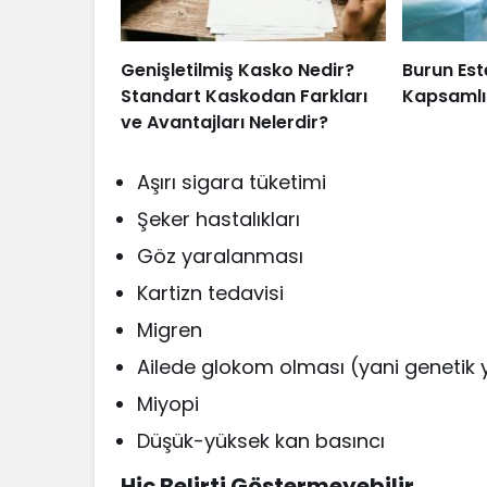
Genişletilmiş Kasko Nedir?
Burun Est
Standart Kaskodan Farkları
Kapsamlı
ve Avantajları Nelerdir?
Aşırı sigara tüketimi
Şeker hastalıkları
Göz yaralanması
Kartizn tedavisi
Migren
Ailede glokom olması (yani genetik y
Miyopi
Düşük-yüksek kan basıncı
Hiç Belirti Göstermeyebilir