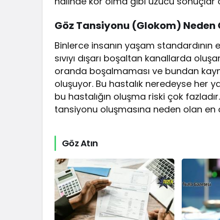
halinde kör olma gibi üzücü sonuçlar o
Göz Tansiyonu (Glokom) Neden 
Binlerce insanın yaşam standardının 
sıvıyı dışarı boşaltan kanallarda oluşa
oranda boşalmaması ve bundan kaynak
oluşuyor. Bu hastalık neredeyse her yaşt
bu hastalığın oluşma riski çok fazladır
tansiyonu oluşmasına neden olan en ön
Göz Atın