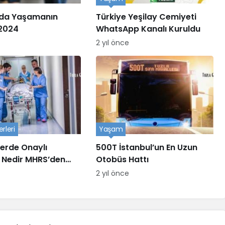
’da Yaşamanın
Türkiye Yeşilay Cemiyeti
 2024
WhatsApp Kanalı Kuruldu
2 yıl önce
rleri
Yaşam
erde Onaylı
500T İstanbul’un En Uzun
 Nedir MHRS’den
Otobüs Hattı
devu Alınır?
2 yıl önce