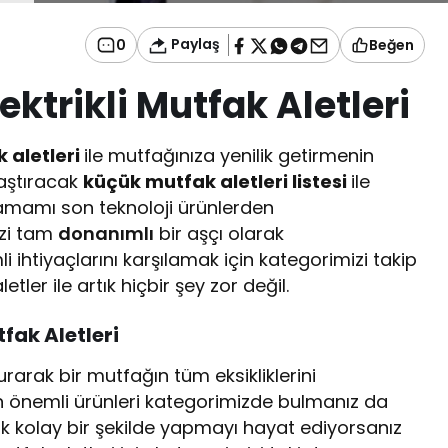
Paylaş
0
Beğen
lektrikli Mutfak Aletleri
k aletleri
ile mutfağınıza yenilik getirmenin
ylaştıracak
küçük mutfak aletleri listesi
ile
mamı son teknoloji ürünlerden
izi tam
donanımlı
bir aşçı olarak
i ihtiyaçlarını karşılamak için kategorimizi takip
etler ile artık hiçbir şey zor değil.
tfak Aletleri
urarak bir mutfağın tüm eksikliklerini
n en önemli ürünleri kategorimizde bulmanız da
k kolay bir şekilde yapmayı hayat ediyorsanız