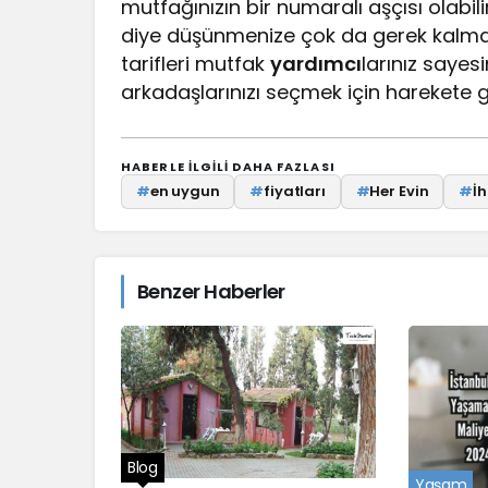
mutfağınızın bir numaralı aşçısı olab
diye düşünmenize çok da gerek kalma
tarifleri mutfak
yardımcı
larınız sayes
arkadaşlarınızı seçmek için harekete g
HABERLE ILGILI DAHA FAZLASI
#
en uygun
#
fiyatları
#
Her Evin
#
İh
Benzer Haberler
Blog
Yaşam