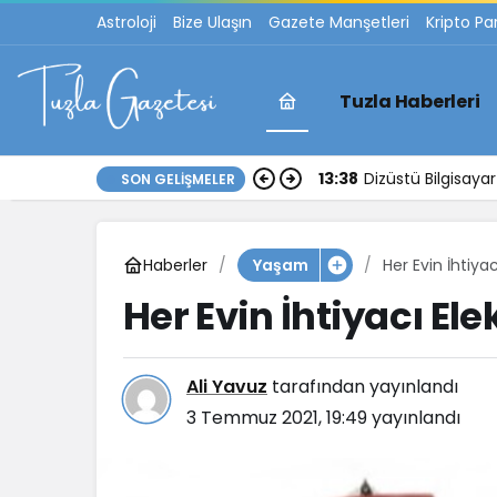
Astroloji
Bize Ulaşın
Gazete Manşetleri
Kripto Pa
Tuzla Haberleri
13:38
Dizüstü Bilgisay
SON GELIŞMELER
Haberler
Her Evin İhtiyac
Yaşam
Her Evin İhtiyacı Ele
Ali Yavuz
tarafından yayınlandı
3 Temmuz 2021, 19:49
yayınlandı