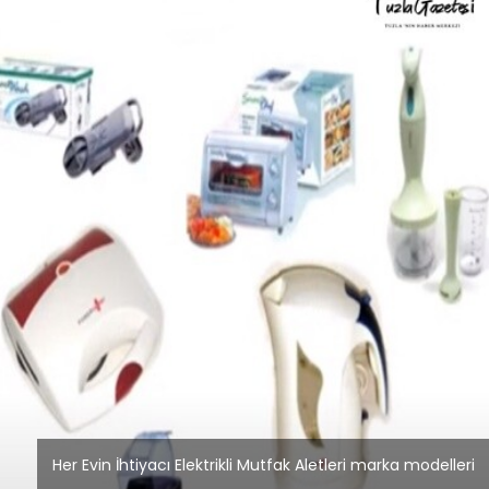
Blog
Dizüstü Bilgisayar
Seçiminde Performans
Her Evin İhtiyacı Elektrikli Mutfak Aletleri marka modelleri