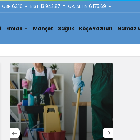
GBP
63,16
BIST
13.943,87
GR. ALTIN
6.175,69
i
Emlak
Manşet
Sağlık
Köşe Yazıları
Namaz V