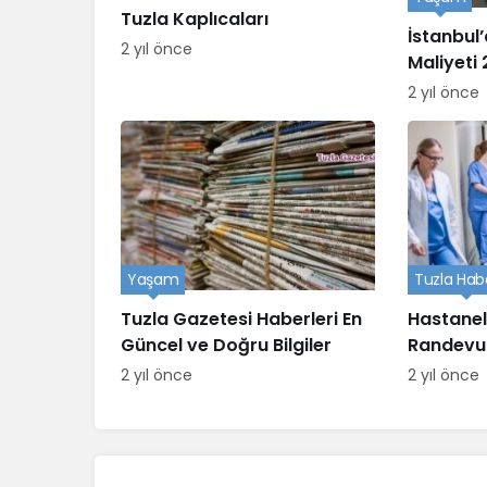
Tuzla Kaplıcaları
İstanbul
2 yıl önce
Maliyeti
2 yıl önce
Yaşam
Tuzla Habe
Tuzla Gazetesi Haberleri En
Hastanel
Güncel ve Doğru Bilgiler
Randevu
Nasıl Ran
2 yıl önce
2 yıl önce