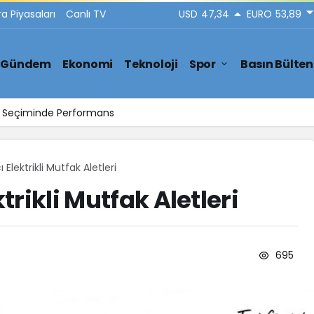
ra Piyasaları
Canlı TV
USD
47,34
EURO
53,89
Gündem
Ekonomi
Teknoloji
Spor
Basın Bülten
ar Seçiminde Performans
ı Elektrikli Mutfak Aletleri
ktrikli Mutfak Aletleri
695