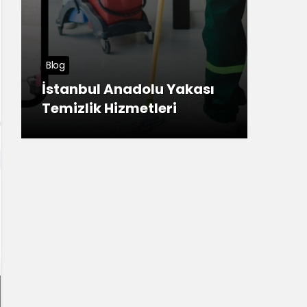
Tuzla
Blog
Meş
İstanbul Anadolu Yakası
Ana
Temizlik Hizmetleri
ner