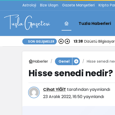
Astroloji
Bize Ulaşın
Gazete Manşetleri
Kripto Pa
Tuzla Haberleri
17:30
İstanbul Anadolu 
SON GELIŞMELER
Haberler
Hisse senedi ne
Genel
Hisse senedi nedir?
Cihat YİĞİT
tarafından yayınlandı
23 Aralık 2022, 16:50
yayınlandı