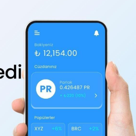
Blog
r
İstanbul Anadolu Yakası
rmans
Temizlik Hizmetleri