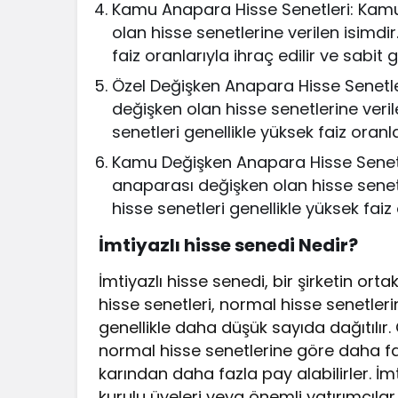
Kamu Anapara Hisse Senetleri: Kamu s
olan hisse senetlerine verilen isimdi
faiz oranlarıyla ihraç edilir ve sabit g
Özel Değişken Anapara Hisse Senetleri
değişken olan hisse senetlerine veri
senetleri genellikle yüksek faiz oranla
Kamu Değişken Anapara Hisse Senetler
anaparası değişken olan hisse senet
hisse senetleri genellikle yüksek faiz 
İmtiyazlı hisse senedi Nedir?
İmtiyazlı hisse senedi, bir şirketin orta
hisse senetleri, normal hisse senetler
genellikle daha düşük sayıda dağıtılır. 
normal hisse senetlerine göre daha faz
karından daha fazla pay alabilirler. İmt
kurulu üyeleri veya önemli yatırımcılar 