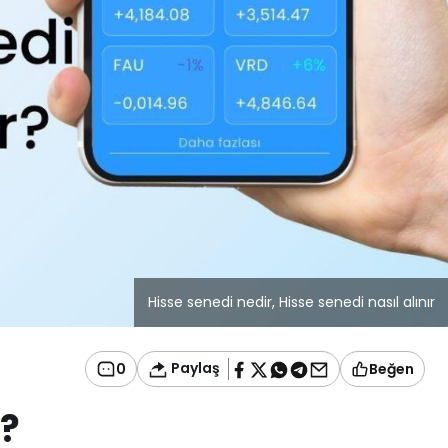
Hisse senedi nedir, Hisse senedi nasıl alınır
Paylaş
0
Beğen
r?