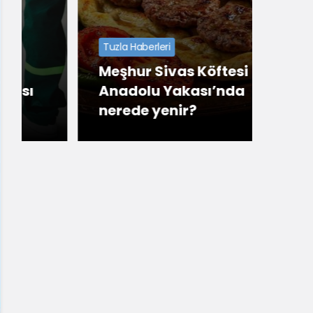
Tuzla Haberleri
Meşhur Sivas Köftesi
Tuzla
Anadolu Yakası’nda
nerede yenir?
En U