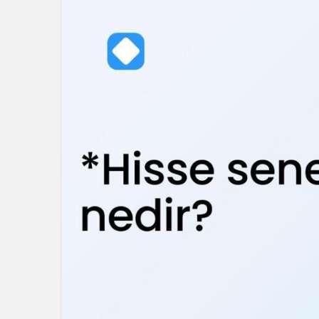
Blog
Dizüstü Bilgisaya
Seçiminde Perfo