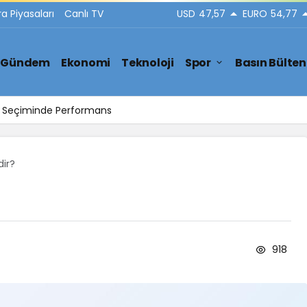
ra Piyasaları
Canlı TV
USD
47,57
EURO
54,77
Gündem
Ekonomi
Teknoloji
Spor
Basın Bülten
Yakası Temizlik Hizmetleri
dir?
918