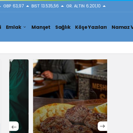
GBP
63,97
BIST
13.535,56
GR. ALTIN
6.201,10
i
Emlak
Manşet
Sağlık
Köşe Yazıları
Namaz V