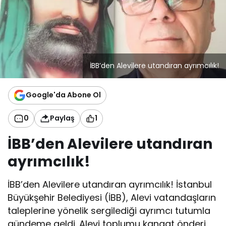
İBB’den Alevilere utandıran ayrımcılık!
Google'da Abone Ol
0
Paylaş
1
İBB’den Alevilere utandıran
ayrımcılık!
İBB’den Alevilere utandıran ayrımcılık! İstanbul
Büyükşehir Belediyesi (İBB), Alevi vatandaşların
taleplerine yönelik sergilediği ayrımcı tutumla
gündeme geldi. Alevi toplumu kanaat önderi