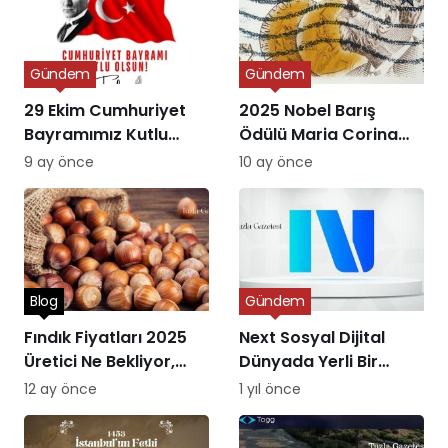
Gündem
Gündem
29 Ekim Cumhuriyet
2025 Nobel Barış
Bayramımız Kutlu
Ödülü Maria Corina
Olsun
Machado’ya Verildi
9 ay önce
10 ay önce
Blog
Gündem
Fındık Fiyatları 2025
Next Sosyal Dijital
Üretici Ne Bekliyor,
Dünyada Yerli Bir
Piyasa Ne Sunuyor?
Alternatifin Doğuşu
12 ay önce
1 yıl önce