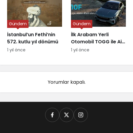
Gündem
Gündem
İstanbul’un Fethi’nin
İlk Arabam Yerli
572. kutlu yıl dönümü
Otomobil TOGG ile Aile
Destek Programı
1 yıl önce
1 yıl önce
Yorumlar kapalı.