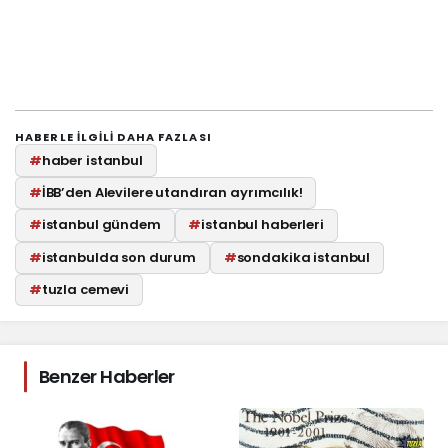
HABERLE ILGILI DAHA FAZLASI
#
haber istanbul
#
İBB’den Alevilere utandıran ayrımcılık!
#
istanbul gündem
#
istanbul haberleri
#
istanbulda son durum
#
sondakika istanbul
#
tuzla cemevi
Benzer Haberler