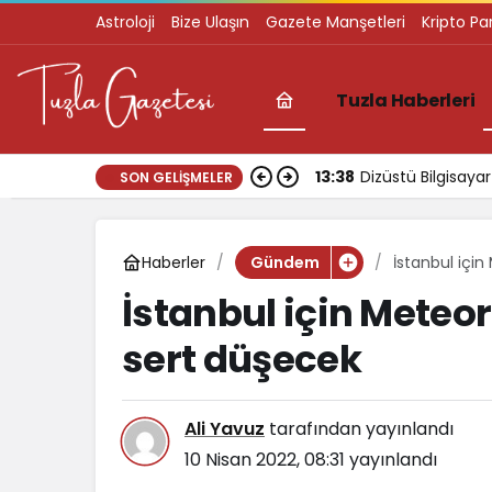
Astroloji
Bize Ulaşın
Gazete Manşetleri
Kripto Pa
Tuzla Haberleri
13:38
Dizüstü Bilgisay
SON GELIŞMELER
Haberler
İstanbul için
Gündem
İstanbul için Meteor
sert düşecek
Ali Yavuz
tarafından yayınlandı
10 Nisan 2022, 08:31
yayınlandı