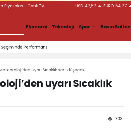
ra Piyasaları
Canlı TV
USD
47,57
EURO
54,77
Gündem
Ekonomi
Teknoloji
Spor
Basın Bülten
ar Seçiminde Performans
 Meteoroloji’den uyarı Sıcaklık sert düşecek
oloji’den uyarı Sıcaklık
703