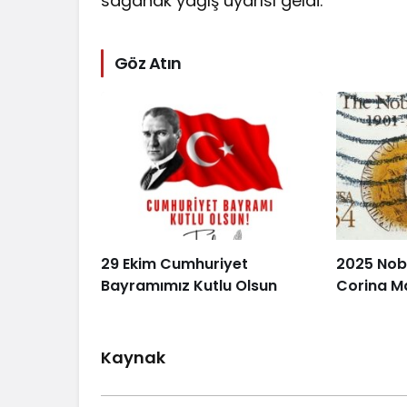
sağanak yağış uyarısı geldi.
Göz Atın
29 Ekim Cumhuriyet
2025 Nobe
Bayramımız Kutlu Olsun
Corina M
Kaynak