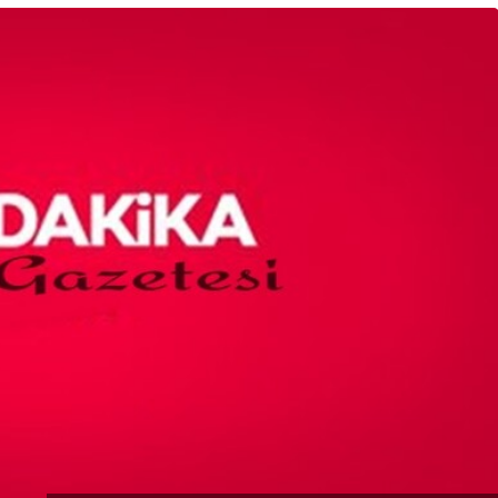
Blog
ü Bilgisayar
İstanbul Anadol
nde Performans
Temizlik Hizmetl