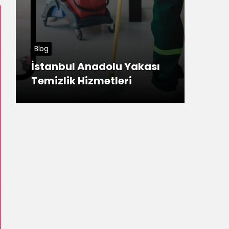
Tuzla Haberleri
Meşhur Sivas Köftesi
u Yakası
Anadolu Yakası’nda
eri
nerede yenir?