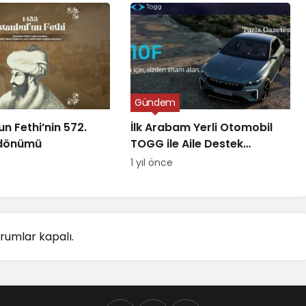
Gündem
un Fethi’nin 572.
İlk Arabam Yerli Otomobil
l dönümü
TOGG ile Aile Destek
Programı
1 yıl önce
rumlar kapalı.