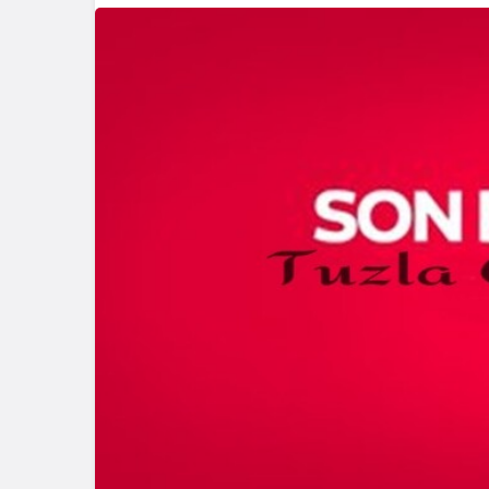
Blog
Dizüst
Seçimi