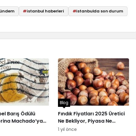
 gündem
#
istanbul haberleri
#
istanbulda son durum
Blog
el Barış Ödülü
Fındık Fiyatları 2025 Üretici
orina Machado’ya
Ne Bekliyor, Piyasa Ne
Sunuyor?
e
1 yıl önce