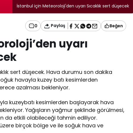
İstanbul için Meteoroloji'den uyarı Sıcaklık sert düşecek
Paylaş
0
Beğen
oroloji’den uyarı
cek
caklık sert düşecek. Hava durumu son dakika
oğuk havayla kuzey batı kesimlerden
derece azalması bekleniyor.
yla kuzeybatı kesimlerden başlayarak hava
bekleniyor. Yağışların yağmur şeklinde görülmesi,
n da etkili olabileceği tahmin ediliyor.
üzere birçok bölge ve ile soğuk hava ve