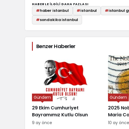
HABERLE ILGILI DAHA FAZLASI
#
haber istanbul
#
istanbul
#
istanbul
#
sondakika istanbul
Benzer Haberler
Gündem
Gündem
29 Ekim Cumhuriyet
2025 Nob
Bayramımız Kutlu Olsun
Maria C
Verildi
9 ay önce
10 ay önc