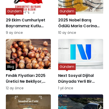
Gündem
Gündem
29 Ekim Cumhuriyet
2025 Nobel Barış
Bayramımız Kutlu
Ödülü Maria Corina
Olsun
Machado’ya Verildi
9 ay önce
10 ay önce
Blog
Gündem
Fındık Fiyatları 2025
Next Sosyal Dijital
Üretici Ne Bekliyor,
Dünyada Yerli Bir
Piyasa Ne Sunuyor?
Alternatifin Doğuşu
12 ay önce
1 yıl önce