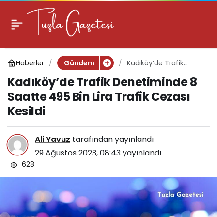
Kadıköy’de Trafik
0
Denetiminde 8 Saatte
Haberler
Kadıköy’de Trafik
Gündem
495 Bin Lira Trafik
Denetiminde 8 Saatte
Kadıköy’de Trafik Denetiminde 8
495 Bin Lira Trafik
Cezası Kesildi
Cezası Kesildi
Saatte 495 Bin Lira Trafik Cezası
Kesildi
Ali Yavuz
tarafından yayınlandı
29 Ağustos 2023, 08:43
yayınlandı
628