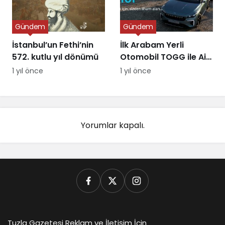
Gündem
Gündem
İstanbul’un Fethi’nin
İlk Arabam Yerli
572. kutlu yıl dönümü
Otomobil TOGG ile Aile
Destek Programı
1 yıl önce
1 yıl önce
Yorumlar kapalı.
Tuzla Gazetesi Reklam ve İletişim İçin