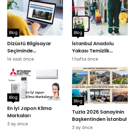
Blog
Blog
Dizüstü Bilgisayar
İstanbul Anadolu
Seçiminde
Yakası Temizlik
Performans
Hizmetleri
14 saat önce
1 hafta önce
Blog
Blog
En İyi Japon Klima
Tuzla 2026 Sanayinin
Markaları
Başkentinden İstanbul
3 ay önce
3 ay önce