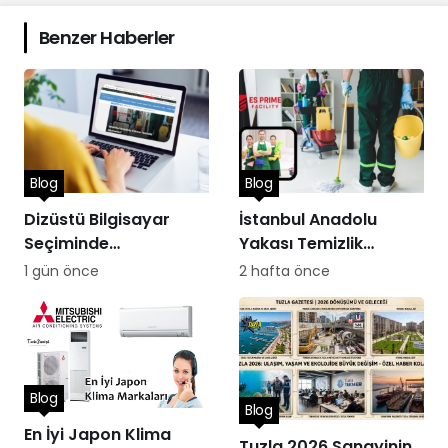
Benzer Haberler
Blog
Blog
Dizüstü Bilgisayar
İstanbul Anadolu
Seçiminde
Yakası Temizlik
Performans
Hizmetleri
1 gün önce
2 hafta önce
Blog
Blog
En İyi Japon Klima
Tuzla 2026 Sanayinin