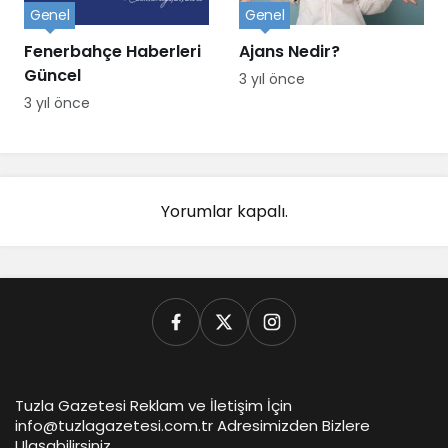
Genel
Genel
Fenerbahçe Haberleri
Ajans Nedir?
Güncel
3 yıl önce
3 yıl önce
Yorumlar kapalı.
Tuzla Gazetesi Reklam ve İletişim İçin
info@tuzlagazetesi.com.tr Adresimizden Bizlere
Ulaşabilirsiniz