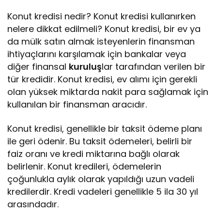
Konut kredisi nedir? Konut kredisi kullanırken
nelere dikkat edilmeli? Konut kredisi, bir ev ya
da mülk satın almak isteyenlerin finansman
ihtiyaçlarını karşılamak için bankalar veya
diğer finansal
kuruluş
lar tarafından verilen bir
tür kredidir. Konut kredisi, ev alımı için gerekli
olan yüksek miktarda nakit para sağlamak için
kullanılan bir finansman aracıdır.
Konut kredisi, genellikle bir taksit ödeme planı
ile geri ödenir. Bu taksit ödemeleri, belirli bir
faiz oranı ve kredi miktarına bağlı olarak
belirlenir. Konut kredileri, ödemelerin
çoğunlukla aylık olarak yapıldığı uzun vadeli
kredilerdir. Kredi vadeleri genellikle 5 ila 30 yıl
arasındadır.