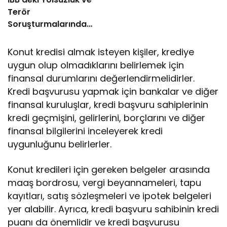
Terör
Soruşturmalarında
Güncel Gelişmeler
Konut kredisi almak isteyen kişiler, krediye
uygun olup olmadıklarını belirlemek için
finansal durumlarını değerlendirmelidirler.
Kredi başvurusu yapmak için bankalar ve diğer
finansal kuruluşlar, kredi başvuru sahiplerinin
kredi geçmişini, gelirlerini, borçlarını ve diğer
finansal bilgilerini inceleyerek kredi
uygunluğunu belirlerler.
Konut kredileri için gereken belgeler arasında
maaş bordrosu, vergi beyannameleri, tapu
kayıtları, satış sözleşmeleri ve ipotek belgeleri
yer alabilir. Ayrıca, kredi başvuru sahibinin kredi
puanı da önemlidir ve kredi başvurusu