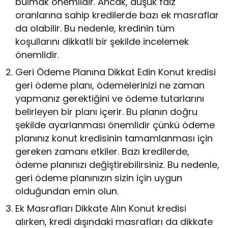
bulmak önemlidir. Ancak, düşük faiz
oranlarına sahip kredilerde bazı ek masraflar
da olabilir. Bu nedenle, kredinin tüm
koşullarını dikkatli bir şekilde incelemek
önemlidir.
Geri Ödeme Planına Dikkat Edin Konut kredisi
geri ödeme planı, ödemelerinizi ne zaman
yapmanız gerektiğini ve ödeme tutarlarını
belirleyen bir planı içerir. Bu planın doğru
şekilde ayarlanması önemlidir çünkü ödeme
planınız konut kredisinin tamamlanması için
gereken zamanı etkiler. Bazı kredilerde,
ödeme planınızı değiştirebilirsiniz. Bu nedenle,
geri ödeme planınızın sizin için uygun
olduğundan emin olun.
Ek Masrafları Dikkate Alın Konut kredisi
alırken, kredi dışındaki masrafları da dikkate