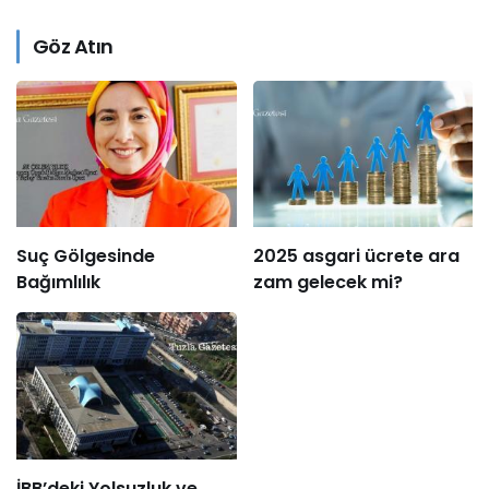
Göz Atın
Suç Gölgesinde
2025 asgari ücrete ara
Bağımlılık
zam gelecek mi?
İBB’deki Yolsuzluk ve