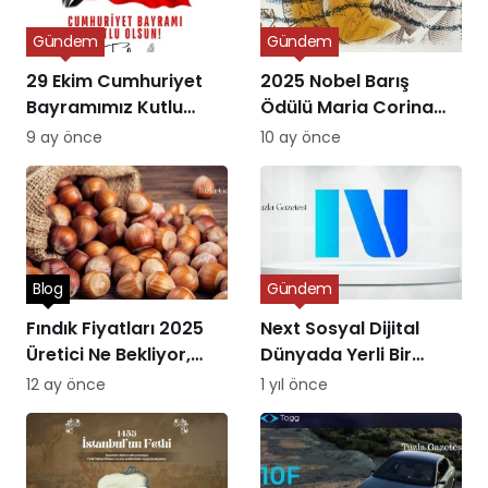
Gündem
Gündem
29 Ekim Cumhuriyet
2025 Nobel Barış
Bayramımız Kutlu
Ödülü Maria Corina
Olsun
Machado’ya Verildi
9 ay önce
10 ay önce
Blog
Gündem
Fındık Fiyatları 2025
Next Sosyal Dijital
Üretici Ne Bekliyor,
Dünyada Yerli Bir
Piyasa Ne Sunuyor?
Alternatifin Doğuşu
12 ay önce
1 yıl önce