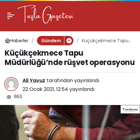
Küçükçekmece Tapu
0
Müdürlüğü’nde rüşvet
Haberler
Küçükçekmece Tapu
Gündem
operasyonu
Müdürlüğü’nde rüşvet
Küçükçekmece Tapu
operasyonu
Müdürlüğü’nde rüşvet operasyonu
Ali Yavuz
tarafından yayınlandı
22 Ocak 2021, 12:54
yayınlandı
653