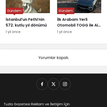
Gündem
Gündem
İstanbul’un Fethi’nin
İlk Arabam Yerli
572. kutlu yıl dönümü
Otomobil TOGG ile Aile
Destek Programı
1 yıl önce
1 yıl önce
Yorumlar kapalı.
Tuzla Gazetesi Reklam ve İletişim İçin