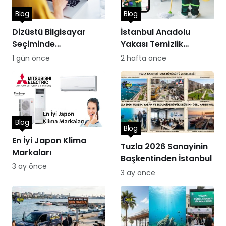
Blog
Blog
Dizüstü Bilgisayar
İstanbul Anadolu
Seçiminde
Yakası Temizlik
Performans
Hizmetleri
1 gün önce
2 hafta önce
Blog
Blog
En İyi Japon Klima
Tuzla 2026 Sanayinin
Markaları
Başkentinden İstanbul
3 ay önce
3 ay önce