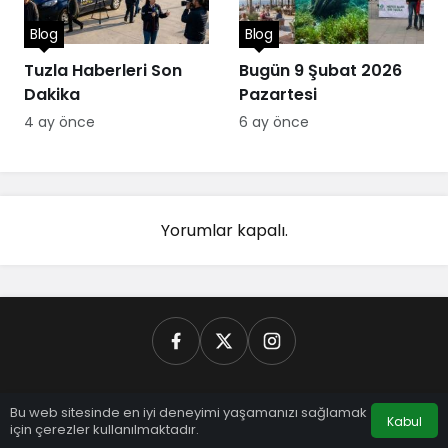
Blog
Blog
Tuzla Haberleri Son
Bugün 9 Şubat 2026
Dakika
Pazartesi
4 ay önce
6 ay önce
Yorumlar kapalı.
Bu web sitesinde en iyi deneyimi yaşamanızı sağlamak
Kabul
Tuzla Gazetesi Reklam ve İletişim İçin
için çerezler kullanılmaktadır.
Anasayfa
Akış
Hesabım
info@tuzlagazetesi.com.tr Adresimizden Bizlere