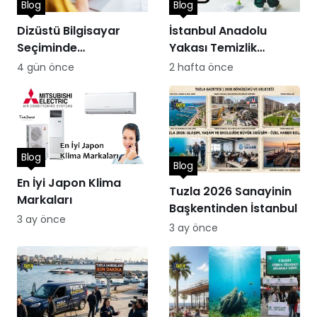
Blog
Blog
Dizüstü Bilgisayar
İstanbul Anadolu
Seçiminde
Yakası Temizlik
Performans
Hizmetleri
4 gün önce
2 hafta önce
Blog
Blog
En İyi Japon Klima
Tuzla 2026 Sanayinin
Markaları
Başkentinden İstanbul
3 ay önce
3 ay önce