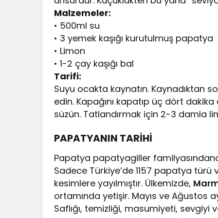
unsurdur. Küçüklükten bu yana ”seviy
Malzemeler:
• 500ml su
• 3 yemek kaşığı kurutulmuş papatya
• Limon
• 1-2 çay kaşığı bal
Tarifi:
Suyu ocakta kaynatın. Kaynadıktan son
edin. Kapağını kapatıp üç dört dakika 
süzün. Tatlandırmak için 2-3 damla limo
PAPATYANIN TARİHİ
Papatya papatyagiller familyasındandır
Sadece Türkiye’de 1157 papatya türü 
kesimlere yayılmıştır. Ülkemizde,
Marm
ortamında yetişir. Mayıs ve Ağustos a
Saflığı, temizliği, masumiyeti, sevgiyi