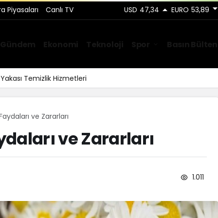
ra Piyasaları
Canlı TV
USD
47,34
EURO
53,89
Gündem
Ekonomi
Teknoloji
Spor
Basın Bülten
Yakası Temizlik Hizmetleri
aydaları ve Zararları
daları ve Zararları
1.011