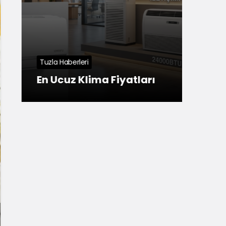
Tuzla
Deni
Tuzla Haberleri
Tuz
En Ucuz Klima Fiyatları
Rei