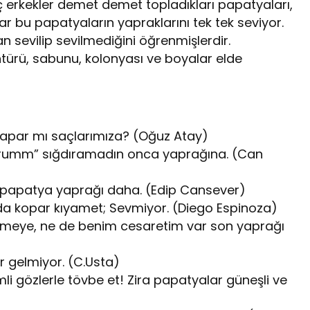
 erkekler demet demet topladıkları papatyaları,
ar bu papatyaların yapraklarını tek tek seviyor.
 sevilip sevilmediğini öğrenmişlerdir.
türü, sabunu, kolonyası ve boyalar elde
 yapar mı saçlarımıza? (Oğuz Atay)
yorumm” sığdıramadın onca yaprağına. (Can
r papatya yaprağı daha. (Edip Cansever)
nda kopar kıyamet; Sevmiyor. (Diego Espinoza)
 demeye, ne de benim cesaretim var son yaprağı
r gelmiyor. (C.Usta)
li gözlerle tövbe et! Zira papatyalar güneşli ve