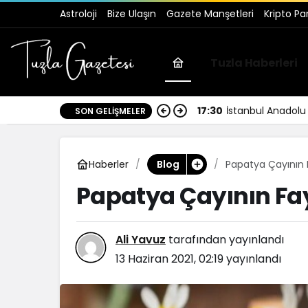
Astroloji
Bize Ulaşın
Gazete Manşetleri
Kripto Pa
Tuzla Haberleri
17:30
İstanbul Anadolu 
SON GELIŞMELER
Haberler
Papatya Çayının F
Blog
Papatya Çayının Fay
Ali Yavuz
tarafından yayınlandı
13 Haziran 2021, 02:19
yayınlandı