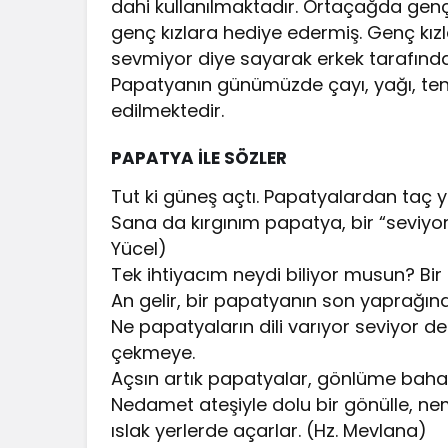
dahi kullanılmaktadır. Ortaçağda genç
genç kızlara hediye edermiş. Genç kızl
sevmiyor diye sayarak erkek tarafından
Papatyanın günümüzde çayı, yağı, ten
edilmektedir.
PAPATYA İLE SÖZLER
Tut ki güneş açtı. Papatyalardan taç
Sana da kırgınım papatya, bir “sevi
Yücel)
Tek ihtiyacım neydi biliyor musun? Bi
An gelir, bir papatyanın son yaprağı
Ne papatyaların dili varıyor seviyor
çekmeye.
Açsın artık papatyalar, gönlüme baha
Nedamet ateşiyle dolu bir gönülle, nem
ıslak yerlerde açarlar. (Hz. Mevlana)