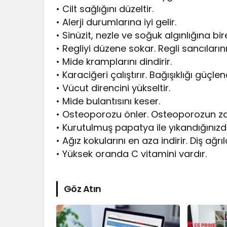
• Cilt sağlığını düzeltir.
• Alerji durumlarına iyi gelir.
• Sinüzit, nezle ve soğuk algınlığına bire
• Regliyi düzene sokar. Regli sancılarını 
• Mide kramplarını dindirir.
• Karaciğeri çalıştırır. Bağışıklığı güçlend
• Vücut direncini yükseltir.
• Mide bulantısını keser.
• Osteoporozu önler. Osteoporozun zarar
• Kurutulmuş papatya ile yıkandığınızda
• Ağız kokularını en aza indirir. Diş ağrıla
• Yüksek oranda C vitamini vardır.
Göz Atın