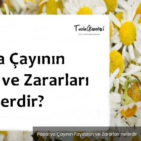
Tuzla Haberleri
Meşhur Sivas Köftesi
 Yakası
Anadolu Yakası’nda
ri
nerede yenir?
Papatya Çayının Faydaları ve Zararları nelerdir