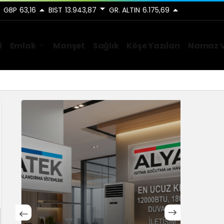
GBP
63,16
BIST
13.943,87
GR. ALTIN
6.175,69
i
Emlak
Manşet
Sağlık
Köşe Yazıları
Namaz V