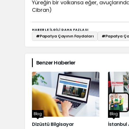
Yüreğin bir volkansa eğer, avuçlarında
Cibran)
HABERLE ILGILI DAHA FAZLASI
#
Papatya Çayının Faydaları
#
Papatya Çay
Benzer Haberler
Blog
Blog
Dizüstü Bilgisayar
İstanbul