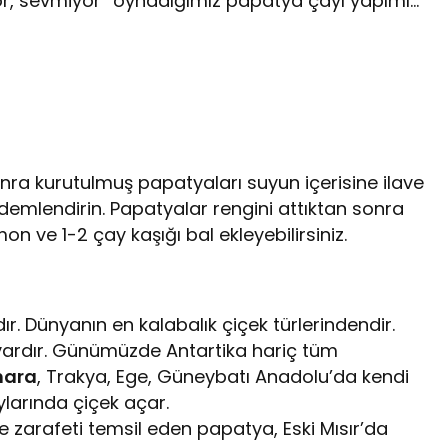
or, sevmiyor” oynadığımız papatya çayı yapımı…
ra kurutulmuş papatyaları suyun içerisine ilave
demlendirin. Papatyalar rengini attıktan sonra
n ve 1-2 çay kaşığı bal ekleyebilirsiniz.
. Dünyanın en kalabalık çiçek türlerindendir.
vardır. Günümüzde Antartika hariç tüm
ara
, Trakya, Ege, Güneybatı Anadolu’da kendi
ylarında çiçek açar.
 ve zarafeti temsil eden papatya, Eski Mısır’da